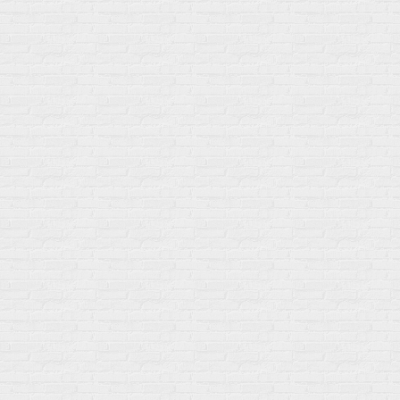
Основные минералы
Изотоники в порошке
Кальций & магний
Изотоники в таблетках
Железо
Изотонические концентарты
Кальций
Углеводная загрузка
Магний
Гели без кофеина
Цинк
Гели питьевые
Солевые таблетки
Доставка и оплата
Бренды
Статьи
Публичная оферта
Политику конфиденциальности
Купить оптом
Почему выбирают нас
Отследить заказ
О магазине