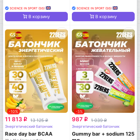
SCIENCE IN SPORT (SiS)
SCIENCE IN SPORT (SiS)
В корзину
В корзину
-10%
-5%
11 813
987
q
q
13 125
1 039
q
q
Энергетический батончик
Энергетический батончик
Race day bar BCAA
Gummy bar + sodium 125
mg