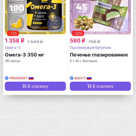
-12%
-22%
1 358
590
q
q
1 544
756
q
q
Омега-3
Протеиновый батончик
Омега-3 350 мг
Печенье глазированное
180 капсул
6 x 45 г, Фисташка
PRIMEKRAFT
MADFIT
В корзину
В корзину