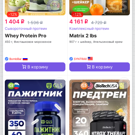
-12%
-12%
1 404
4 161
q
q
1 596
4 729
q
q
Сывороточный протеин
Комплексный протеин
Whey Protein Pro
Matrix 2 lbs
450 г, Фисташковое мороженое
907 г + шейкер, Апельсиновый крем
BombBar
SYNTRAX
В корзину
В корзину