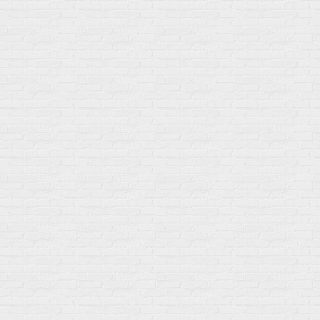
Мой город!
Москва
+7 (495) 108-73-79
+7 (977) 400-45-00
Самовывоз пн-пт 10-19 сб 11-15
г. Москва
ул. Профсоюзная 66c1
Нам 17 лет
Среди наших клиентов Профессионалы, Начинающие, Доктора и
др