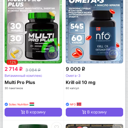
-12%
2 714
9 000
q
q
3 084
q
Витаминный комплекс
Омега-3
Multi Pro Plus
Krill oil 10 mg
30 пакетиков
60 капсул
Scitec Nutrition
NFO
В корзину
В корзину