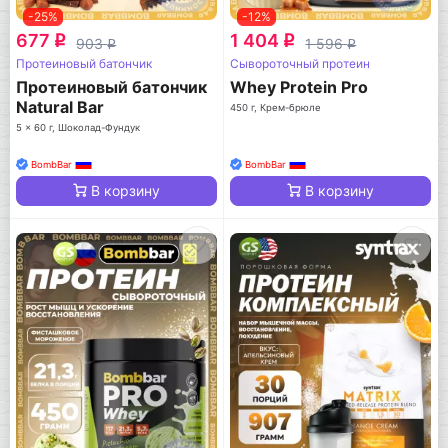
-25%
-12%
677
1 404
q
q
903
1 596
q
q
Протеиновый батончик
Сывороточный протеин
Протеиновый батончик
Whey Protein Pro
Natural Bar
450 г, Крем-брюле
5 x 60 г, Шоколад-Фундук
BombBar
BombBar
В корзину
В корзину