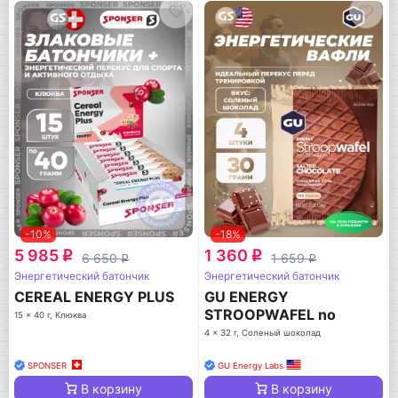
-10%
-18%
5 985
1 360
q
q
6 650
1 659
q
q
Энергетический батончик
Энергетический батончик
CEREAL ENERGY PLUS
GU ENERGY
STROOPWAFEL no
15 x 40 г, Клюква
caffeine
4 x 32 г, Соленый шоколад
SPONSER
GU Energy Labs
В корзину
В корзину