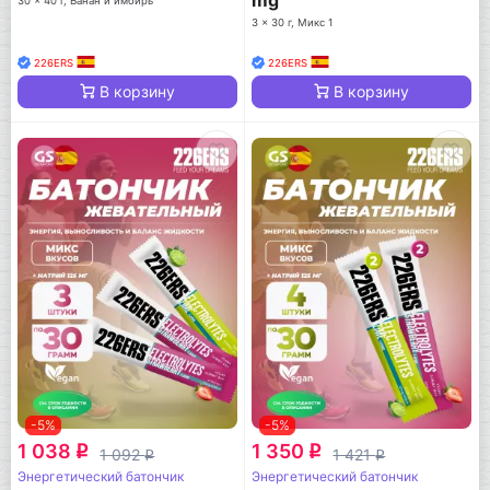
30 x 40 г, Банан и имбирь
3 x 30 г, Микс 1
226ERS
226ERS
В корзину
В корзину
-5%
-5%
1 038
1 350
q
q
1 092
1 421
q
q
Энергетический батончик
Энергетический батончик