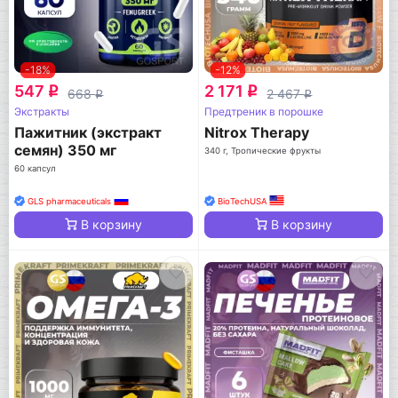
-18%
-12%
547
2 171
q
q
668
2 467
q
q
Экстракты
Предтреник в порошке
Пажитник (экстракт
Nitrox Therapy
семян) 350 мг
340 г, Тропические фрукты
60 капсул
GLS pharmaceuticals
BioTechUSA
В корзину
В корзину