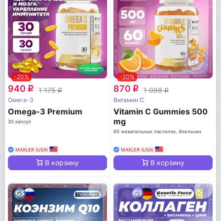
-20%
-20%
940
870
q
q
1 175
1 088
q
q
Омега-3
Витамин C
Omega-3 Premium
Vitamin C Gummies 500
mg
30 капсул
60 жевательных пастилок, Апельсин
MAXLER (USA)
MAXLER (USA)
В корзину
В корзину