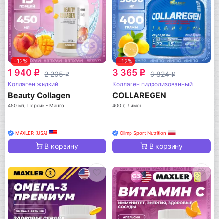
-12%
-12%
1 940
3 365
q
q
2 205
3 824
q
q
Коллаген жидкий
Коллаген гидролизованный
Beauty Collagen
COLLAREGEN
450 мл, Персик - Манго
400 г, Лимон
MAXLER (USA)
Olimp Sport Nutrition
В корзину
В корзину