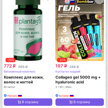
-20%
-20%
772
197
q
q
965
246
q
q
Витаминный комплекс
Коллаген жидкий
Комплекс для кожи,
Collagen gel 5000 mg +
волос и ногтей
hyaluronic acid
60 капсул
3 x 60 г, Микс
PlantaGo
BombBar
В корзину
В корзину