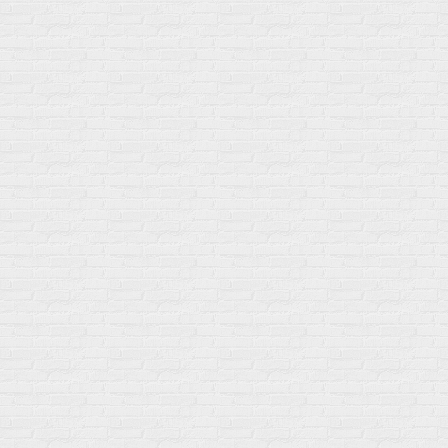
Акции
Товары по выгодной цене
sales
@
gosport
.
shop
Популярное
Для иммунитета
Протеин
Аминокислоты
BCAA
Антиоксиданты, Q10
Аминокислоты
Для пищеварения
Глютамин
Для иммунитета
Креатин
Экстракты
Для связок и суставов
Витамины
Предтреники
Витаминный комплекс
Гели
Витамин A (ретинол)
Батончики
Витамины группы B
Аргинин-Цитрулин
Витамин D
Послетренировочный комлекс
Фолиевая кислота (B9)
L-Карнитин
Витамины для женщин
Гейнеры
Витамины для мужчин
Изотоники &
Минералы
Электролиты