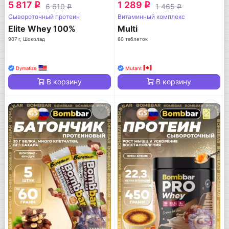
5 817
1 289
q
q
6 610
1 465
q
q
Сывороточный протеин
Витаминный комплекс
Elite Whey 100%
Multi
907 г, Шоколад
60 таблеток
Dymatize
Mutant
В корзину
В корзину