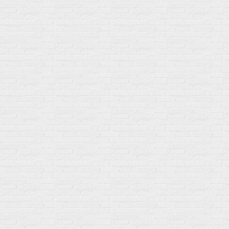
Сотрудничество
Контакты
Распродажа
Подпишитесь на полезную рассылку о новинках, акциях и
спецпредложениях
GoSport в Маркетплейсах