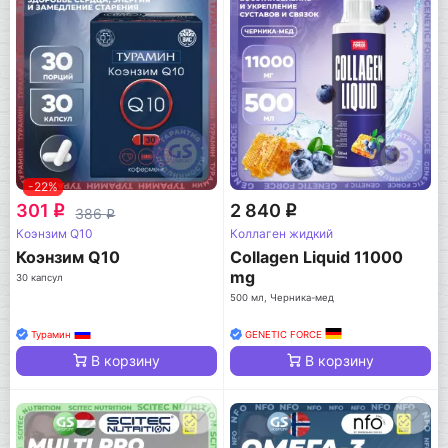
-22%
301
2 840
q
q
386
q
Коэнзим Q10
Коллаген жидкий
Коэнзим Q10
Collagen Liquid 11000
mg
30 капсул
500 мл, Черника-мед
Турамин
GENETIC FORCE
В корзину
В корзину