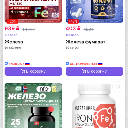
-20%
-18%
939
403
q
q
1 174
492
q
q
Железо
Железо
Железо
Железа фумарат
60 таблеток
60 капсул
Компливит
GLS pharmaceuticals
В корзину
В корзину