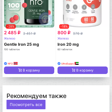
-28%
-18%
2 485
800
q
q
3 451
976
q
q
Железо
Железо
Gentle Iron 25 mg
Iron 20 mg
100 таблеток
60 таблеток
NFO
UltraSupps
В корзину
В корзину
Рекомендуем также
Посмотреть все