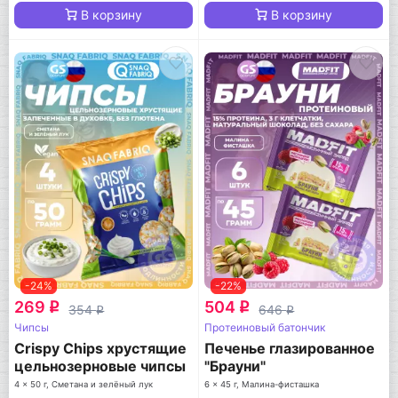
В корзину
В корзину
-24%
-22%
269
504
q
q
354
646
q
q
Чипсы
Протеиновый батончик
Crispy Chips хрустящие
Печенье глазированное
цельнозерновые чипсы
"Брауни"
4 x 50 г, Сметана и зелёный лук
6 x 45 г, Малина-фисташка