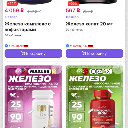
-12%
-22%
4 059
567
q
q
4 612
727
q
q
Железо
Железо
Железо комплекс с
Железо хелат 20 мг
кофакторами
90 таблеток
30 таблеток
Жизнивек
VITAMIR PRO
В корзину
В корзину