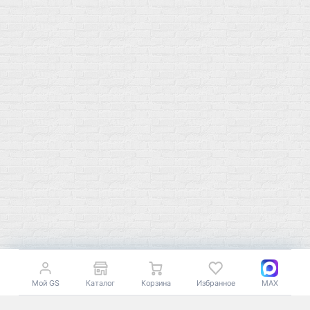
Подпишитесь на полезную рассылку о новинках, акциях и
спецпредложениях
GoSport в Маркетплейсах
К началу страницы
© Все права защищены. 2009-2026 GoSport.shop Доставка
18+
спортивного питания по Москве и РФ
Мой GS
Каталог
Корзина
Избранное
MAX