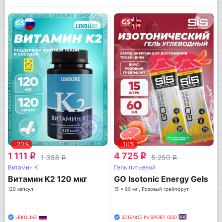
-20%
-10%
1 111
4 725
q
q
1 388
5 250
q
q
Витамин K
Гель питьевой
Витамин К2 120 мкг
GO Isotonic Energy Gels
120 капсул
15 x 60 мл, Розовый грейпфрут
LEKOLIKE
SCIENCE IN SPORT (SiS)