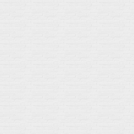
BCAA
Антиоксиданты, Q10
Аминокислоты
Для пищеварения
Глютамин
Для иммунитета
Креатин
Экстракты
Для связок и суставов
Витамины
Предтреники
Витаминный комплекс
Гели
Витамин A (ретинол)
Батончики
Витамины группы B
Аргинин-Цитрулин
Витамин D
Послетренировочный комлекс
Фолиевая кислота (B9)
L-Карнитин
Витамины для женщин
Гейнеры
Витамины для мужчин
Изотоники &
Минералы
Электролиты
Основные минералы
Изотоники в порошке
Кальций & магний
Изотоники в таблетках
Железо
Изотонические концентарты
Кальций
Углеводная загрузка
Магний
Гели без кофеина
Цинк
Гели питьевые