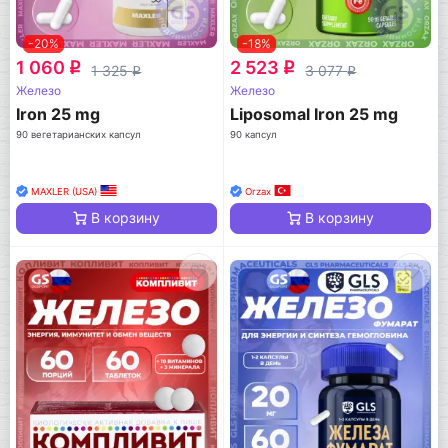
-20%
-18%
1 060
2 523
q
q
1 325
3 077
q
q
Железо
Железо
Iron 25 mg
Liposomal Iron 25 mg
90 вегетарианских капсул
90 капсул
MAXLER (USA)
Orzax
В корзину
В корзину