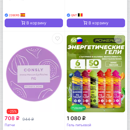
226ERS
QNT
В корзину
В корзину
-25%
708
1 080
q
q
944
q
Патчи
Гель питьевой