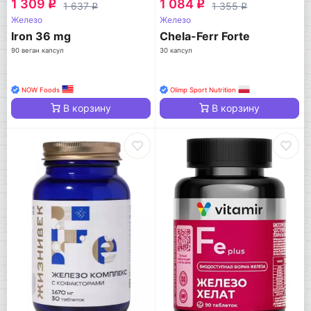
1 309
1 084
q
q
1 637
1 355
q
q
Железо
Железо
Iron 36 mg
Chela-Ferr Forte
90 веган капсул
30 капсул
NOW Foods
Olimp Sport Nutrition
В корзину
В корзину