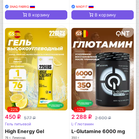
SNAQ FABRIQ
MADFIT
В корзину
В корзину
-22%
-12%
450
2 288
q
q
577
2 600
q
q
Гель питьевой
L-Глютамин
High Energy Gel
L-Glutamine 6000 mg
76 г, Лимонад
350 г