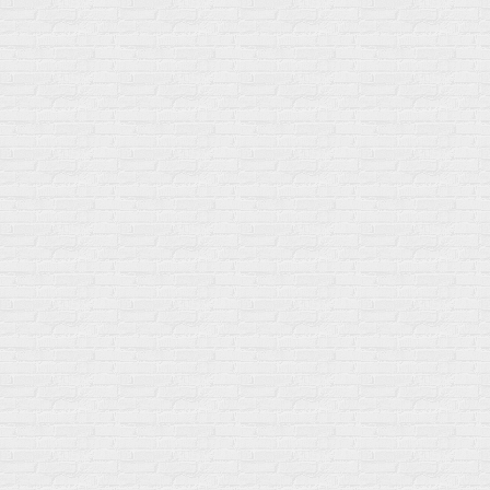
Мой город!
Москва
+7 (495) 108-73-79
+7 (977) 400-45-00
Самовывоз пн-пт 10-19 сб 11-15
г. Москва
ул. Профсоюзная 66c1
Нам 17 лет
Среди наших клиентов Профессионалы, Начинающие, Доктора и
др
Акции
Товары по выгодной цене
sales
@
gosport
.
shop
Популярное
Для иммунитета
Протеин
Аминокислоты