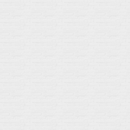
Мой город!
Москва
+7 (495) 108-73-79
+7 (977) 400-45-00
Самовывоз пн-пт 10-19 сб 11-15
г. Москва
ул. Профсоюзная 66c1
Нам 17 лет
Среди наших клиентов Профессионалы, Начинающие, Доктора и