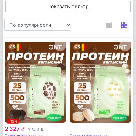
Показать фильтр
-12%
2 327
q
2 644
q
Протеин для веганов
Протеин для веганов