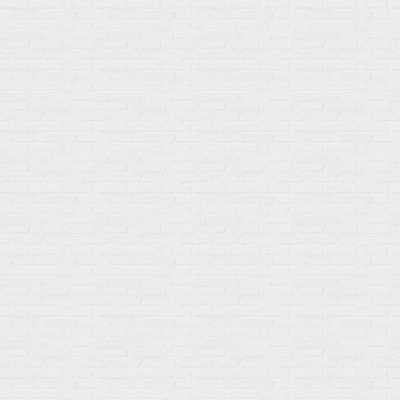
Изотоники &
Минералы
Электролиты
Основные минералы
Изотоники в порошке
Кальций & магний
Изотоники в таблетках
Железо
Изотонические концентарты
Кальций
Углеводная загрузка
Магний
Гели без кофеина
Цинк
Гели питьевые
Солевые таблетки
Доставка и оплата
Бренды
Статьи
Публичная оферта
Политику конфиденциальности
Купить оптом
Почему выбирают нас
Отследить заказ