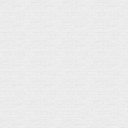
О магазине
Сотрудничество
Контакты
Распродажа
Подпишитесь на полезную рассылку о новинках, акциях и
спецпредложениях
GoSport в Маркетплейсах