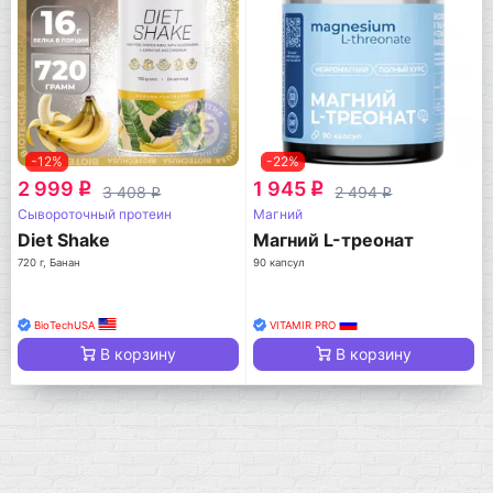
-12%
-22%
2 999
1 945
q
q
3 408
2 494
q
q
Сывороточный протеин
Магний
Diet Shake
Магний L-треонат
720 г, Банан
90 капсул
BioTechUSA
VITAMIR PRO
В корзину
В корзину