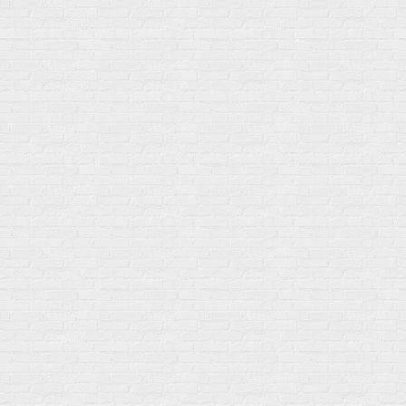
др
Акции
Товары по выгодной цене
sales
@
gosport
.
shop
Популярное
Для иммунитета
Протеин
Аминокислоты
BCAA
Антиоксиданты, Q10
Аминокислоты
Для пищеварения
Глютамин
Для иммунитета
Креатин
Экстракты
Для связок и суставов
Витамины
Предтреники
Витаминный комплекс
Гели
Витамин A (ретинол)
Батончики
Витамины группы B
Аргинин-Цитрулин
Витамин D
Послетренировочный комлекс
Фолиевая кислота (B9)
L-Карнитин
Витамины для женщин
Гейнеры
Витамины для мужчин