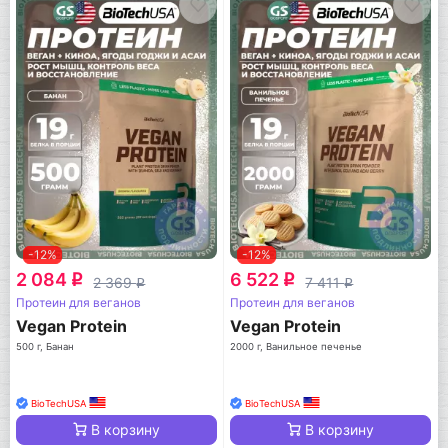
-12%
-12%
2 084
6 522
q
q
2 369
7 411
q
q
Протеин для веганов
Протеин для веганов
Vegan Protein
Vegan Protein
500 г, Банан
2000 г, Ванильное печенье
BioTechUSA
BioTechUSA
В корзину
В корзину