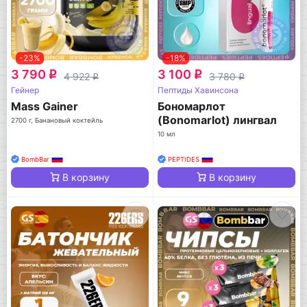
-23%
-18%
3 790
3 100
q
q
4 922
3 780
q
q
Гейнер
Пептиды Хавинсона
Mass Gainer
Бономарлот
(Bonomarlot) лингвал
2700 г, Банановый коктейль
10 мл
BombBar
PEPTIDES
В корзину
В корзину