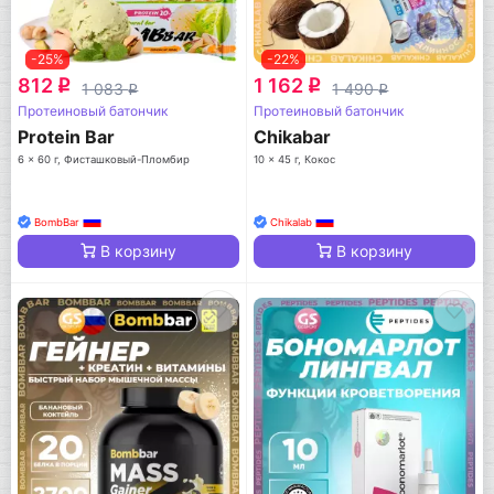
-25%
-22%
812
1 162
q
q
1 083
1 490
q
q
Протеиновый батончик
Протеиновый батончик
Protein Bar
Chikabar
6 x 60 г, Фисташковый-Пломбир
10 x 45 г, Кокос
BombBar
Chikalab
В корзину
В корзину