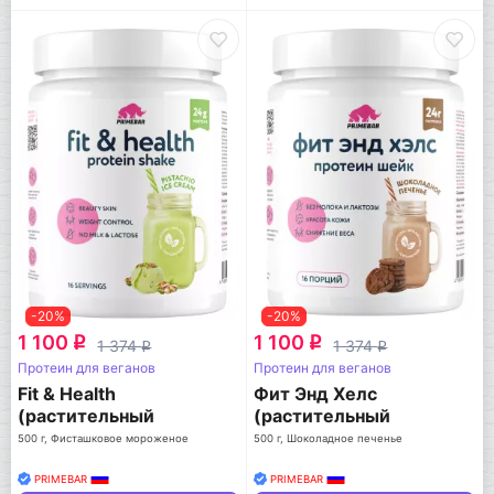
-20%
-20%
1 100
1 100
q
q
1 374
1 374
q
q
Протеин для веганов
Протеин для веганов
Fit & Health
Фит Энд Хелс
(растительный
(растительный
протеин)
протеин)
500 г, Фисташковое мороженое
500 г, Шоколадное печенье
PRIMEBAR
PRIMEBAR