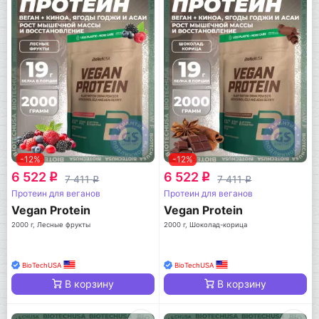
-12%
-12%
6 522
6 522
q
q
7 411
7 411
q
q
Протеин для веганов
Протеин для веганов
Vegan Protein
Vegan Protein
2000 г, Лесные фрукты
2000 г, Шоколад-корица
BioTechUSA
BioTechUSA
В корзину
В корзину