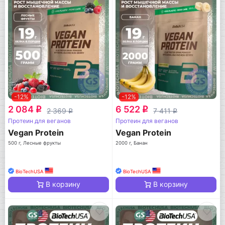
-12%
-12%
2 084
6 522
q
q
2 369
7 411
q
q
Протеин для веганов
Протеин для веганов
Vegan Protein
Vegan Protein
500 г, Лесные фрукты
2000 г, Банан
BioTechUSA
BioTechUSA
В корзину
В корзину