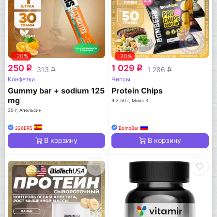
-20%
-20%
250
1 029
q
q
313
1 286
q
q
Конфетки
Чипсы
Gummy bar + sodium 125
Protein Chips
mg
9 x 50 г, Микс 3
30 г, Апельсин
226ERS
BombBar
В корзину
В корзину