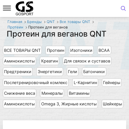
QN
Главная
Бренды
QNT
Все товары QNT
Протеин
Протеин для веганов
Протеин для веганов QNT
ВСЕ ТОВАРЫ QNT
Протеин
Изотоники
BCAA
Аминокислоты
Креатин
Для связок и суставов
Предтреники
Энергетики
Гели
Батончики
Послетренировочный комлекс
L-Карнитин
Гейнеры
Снижение веса
Минералы
Витамины
Аминокислоты
Omega 3, Жирные кислоты
Шейкеры