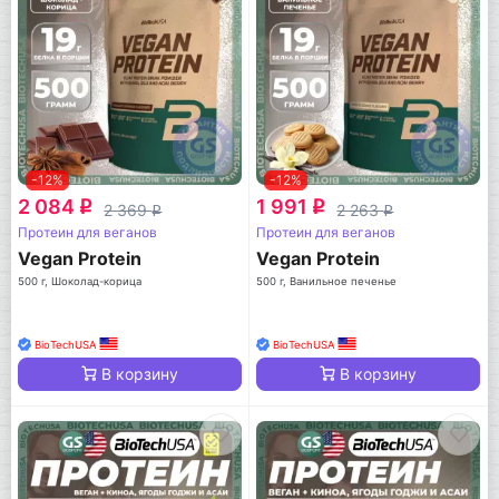
-12%
-12%
2 084
1 991
q
q
2 369
2 263
q
q
Протеин для веганов
Протеин для веганов
Vegan Protein
Vegan Protein
500 г, Шоколад-корица
500 г, Ванильное печенье
BioTechUSA
BioTechUSA
В корзину
В корзину