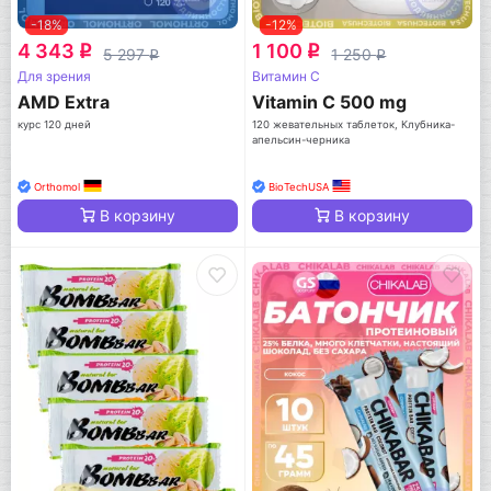
-18%
-12%
4 343
1 100
q
q
5 297
1 250
q
q
Для зрения
Витамин C
AМD Extra
Vitamin C 500 mg
курс 120 дней
120 жевательных таблеток, Клубника-
апельсин-черника
Orthomol
BioTechUSA
В корзину
В корзину