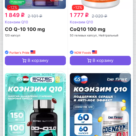
-12%
-12%
1 849
1 777
q
q
2 101
2 020
q
q
Коэнзим Q10
Коэнзим Q10
CO Q-10 100 mg
CoQ10 100 mg
120 капсул
50 гелевых капсул, Нейтральный
Puritan's Pride
NOW Foods
В корзину
В корзину