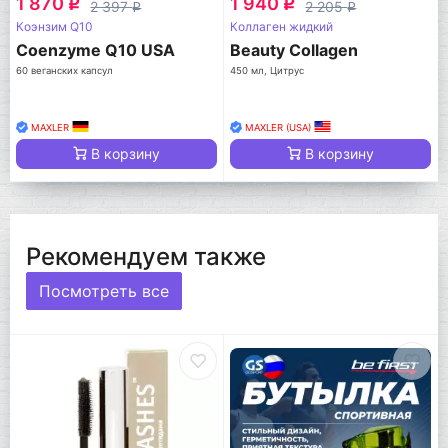
1 870
1 940
q
q
2 397
2 205
q
q
Коэнзим Q10
Коллаген жидкий
Coenzyme Q10 USA
Beauty Collagen
60 веганских капсул
450 мл, Цитрус
MAXLER
MAXLER (USA)
В корзину
В корзину
Рекомендуем также
Посмотреть все