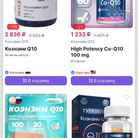
-12%
-12%
2 836
1 233
q
q
3 223
1 401
q
q
Коэнзим Q10
Коэнзим Q10
Коэнзим Q10
High Potency Co-Q10
100 mg
60 веган капсул
60 капсул
Жизнивек
Haya Labs
В корзину
В корзину