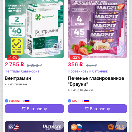
-14%
-22%
2 785
356
q
q
3 239
457
q
q
Пептиды Хавинсона
Протеиновый батончик
Вентрамин
Печенье глазированное
"Брауни"
2 x 40 таблеток
4 x 45 г, Клубника
Цитамины
MADFIT
В корзину
В корзину