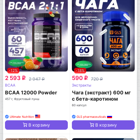
-12%
-18%
2 593
590
q
q
2 947
720
q
q
BCAA
Экстракты
BCAA 12000 Powder
Чага (экстракт) 600 мг
с бета-каротином
457 г, Фруктовый пунш
60 капсул
Ultimate Nutrition
GLS pharmaceuticals
В корзину
В корзину