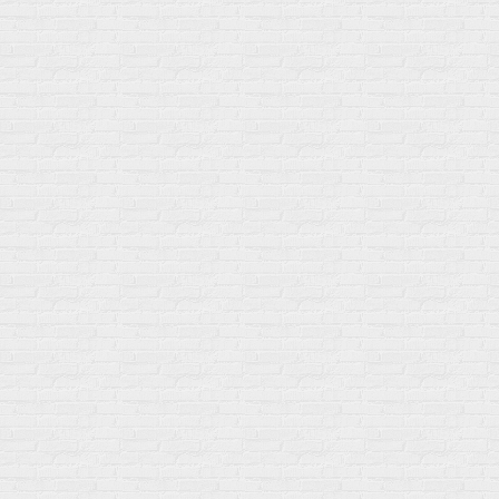
ул. Профсоюзная 66c1
Нам 17 лет
Среди наших клиентов Профессионалы, Начинающие, Доктора и
др
Акции
Товары по выгодной цене
sales
@
gosport
.
shop
Популярное
Для иммунитета
Протеин
Аминокислоты
BCAA
Антиоксиданты, Q10
Аминокислоты
Для пищеварения
Глютамин
Для иммунитета
Креатин
Экстракты
Для связок и суставов
Витамины
Предтреники
Витаминный комплекс
Гели
Витамин A (ретинол)
Батончики
Витамины группы B
Аргинин-Цитрулин