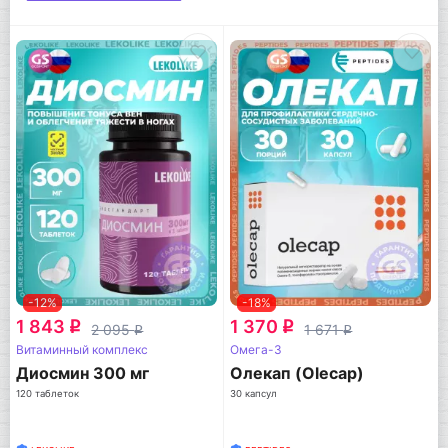
-12%
-18%
1 843
1 370
q
q
2 095
1 671
q
q
Витаминный комплекс
Омега-3
Диосмин 300 мг
Олекап (Olecap)
120 таблеток
30 капсул