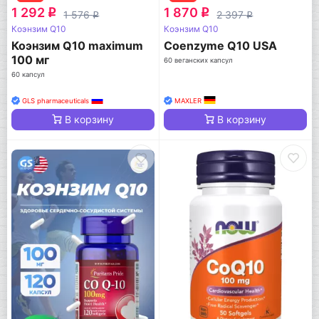
1 292
1 870
q
q
1 576
2 397
q
q
Коэнзим Q10
Коэнзим Q10
Коэнзим Q10 maximum
Coenzyme Q10 USA
100 мг
60 веганских капсул
60 капсул
GLS pharmaceuticals
MAXLER
В корзину
В корзину