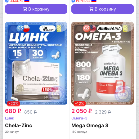
LEKOLIKE
PEPTIDES
В корзину
В корзину
-20%
-12%
680
2 050
q
q
850
2 329
q
q
Цинк
Омега-3
Chela-Zinc
Mega Omega 3
30 капсул
180 капсул