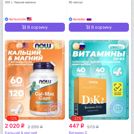
300 г, Черная малина
90 капсул
BioTechUSA
BombBar
В корзину
В корзину
-12%
-22%
2 020
447
q
q
2 295
573
q
q
Кальций & магний
Витамин D