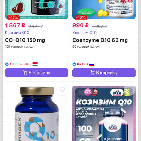
-12%
-18%
1 867
990
q
q
2 121
1 207
q
q
Коэнзим Q10
Коэнзим Q10
CO-Q10 150 mg
Coenzyme Q10 60 mg
100 гелевых капсул
60 гелевых капсул
Scitec Nutrition
Be First
В корзину
В корзину