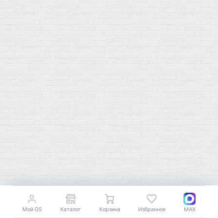
Витамин D
Послетренировочный комлекс
Фолиевая кислота (B9)
L-Карнитин
Витамины для женщин
Гейнеры
Витамины для мужчин
Изотоники &
Минералы
Электролиты
Основные минералы
Изотоники в порошке
Кальций & магний
Изотоники в таблетках
Железо
Изотонические концентарты
Кальций
Углеводная загрузка
Магний
Гели без кофеина
Цинк
Гели питьевые
Солевые таблетки
Доставка и оплата
Бренды
Статьи
Публичная оферта
Политику конфиденциальности
Мой GS
Каталог
Корзина
Избранное
MAX