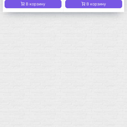
В корзину
В корзину
Мой город!
Москва
+7 (495) 108-73-79
+7 (977) 400-45-00
Самовывоз пн-пт 10-19 сб 11-15
г. Москва