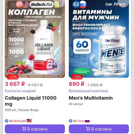
-12%
-18%
3 667
890
q
q
4 167
1 085
q
q
Коллаген жидкий
Витаминный комплекс
Collagen Liquid 11000
Men's Multivitamin
mg
60 капсул
1000 мл, Лесные Ягоды
BioTechUSA
Be First
В корзину
В корзину