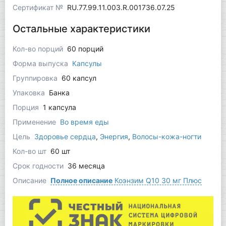
Сертификат №
RU.77.99.11.003.R.001736.07.25
Остальные характеристики
Кол-во порций
60 порций
Форма выпуска
Капсулы
Группировка
60 капсул
Упаковка
Банка
Порция
1 капсула
Применение
Во время еды
Цель
Здоровье сердца
,
Энергия
,
Волосы-кожа-ногти
Кол-во шт
60 шт
Срок годности
36 месяца
Описание
Полное описание
Коэнзим Q10 30 мг Плюс