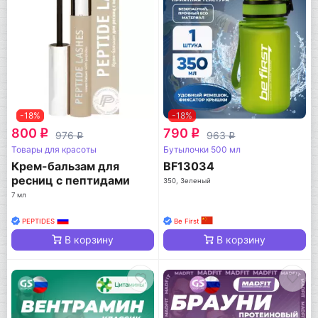
-18%
-18%
800
790
q
q
976
963
q
q
Товары для красоты
Бутылочки 500 мл
Крем-бальзам для
BF13034
ресниц с пептидами
350, Зеленый
7 мл
PEPTIDES
Be First
В корзину
В корзину