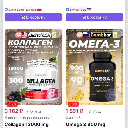
Olimp Sport Nutrition
BioTechUSA
В корзину
В корзину
-12%
-12%
3 162
1 591
q
q
3 594
1 808
q
q
Коллаген гидролизованный
Омега-3
Collagen 13000 mg
Omega 3 900 mg