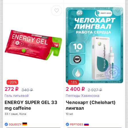
-20%
-18%
272
2 400
q
q
340
2 927
q
q
Гель питьевой
Пептиды Хавинсона
ENERGY SUPER GEL 33
Челохарт (Chelohart)
mg caffeine
лингвал
33 г саше, Кола
10 мл
SQUEEZY
PEPTIDES