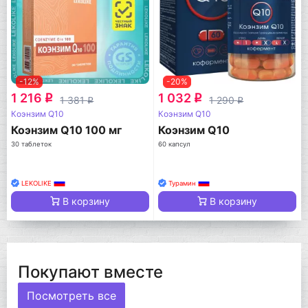
-12%
-20%
1 216
1 032
q
q
1 381
1 290
q
q
Коэнзим Q10
Коэнзим Q10
Коэнзим Q10 100 мг
Коэнзим Q10
30 таблеток
60 капсул
LEKOLIKE
Турамин
В корзину
В корзину
Покупают вместе
Посмотреть все