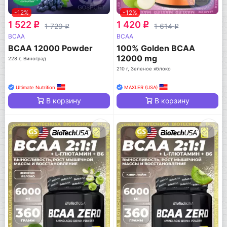
-12%
-12%
1 522
1 420
q
q
1 729
1 614
q
q
BCAA
BCAA
BCAA 12000 Powder
100% Golden BCAA
12000 mg
228 г, Виноград
210 г, Зеленое яблоко
Ultimate Nutrition
MAXLER (USA)
В корзину
В корзину