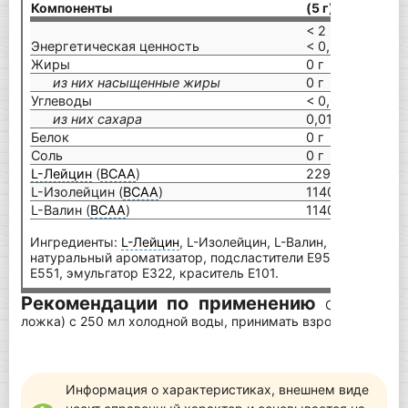
Компоненты
(5 г)
на
< 2 кДж
< 
Энергетическая ценность
< 0,5 ккал
< 
Жиры
0 г
0 
из них насыщенные жиры
0 г
0 
Углеводы
< 0,05 г
< 
из них сахара
0,01 г
0,
Белок
0 г
0 
Соль
0 г
0 
L-Лейцин
(
BCAA
)
2290 мг
45
L-Изолейцин (
BCAA
)
1140 мг
22
L-Валин (
BCAA
)
1140 мг
22
Ингредиенты:
L-Лейцин
, L-Изолейцин, L-Валин, регулятор 
натуральный ароматизатор, подсластители E955, E950, ан
E551, эмульгатор E322, краситель E101.
Рекомендации по применению
Смешайте 1
ложка) с 250 мл холодной воды, принимать взрослым 1 раз 
Информация о характеристиках, внешнем виде