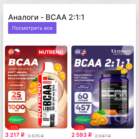
Аналоги - BCAA 2:1:1
Посмотреть все
-10%
-12%
3 217
2 593
q
q
3 575
2 947
q
q