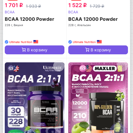
1 701
1 522
q
q
1 933
1 729
q
q
BCAA
BCAA
BCAA 12000 Powder
BCAA 12000 Powder
228 г, Вишня
228 г, Апельсин
Ultimate Nutrition
Ultimate Nutrition
В корзину
В корзину