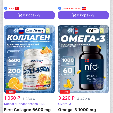
Orzax
Jarrow Formulas
В корзину
В корзину
-18%
-28%
1 050
3 220
q
q
1 280
4 472
q
q
Коллаген гидролизованный
Омега-3
First Collagen 6600 mg +
Omega-3 1000 mg