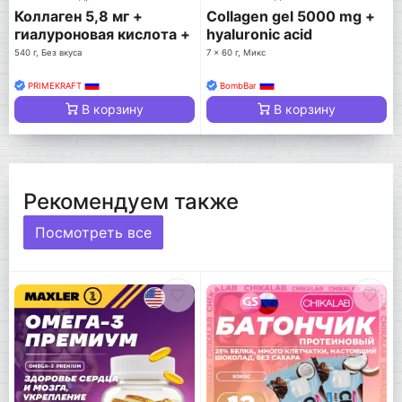
Коллаген 5,8 мг +
Collagen gel 5000 mg +
гиалуроновая кислота +
hyaluronic acid
витамин С
540 г, Без вкуса
7 x 60 г, Микс
PRIMEKRAFT
BombBar
В корзину
В корзину
Рекомендуем также
Посмотреть все