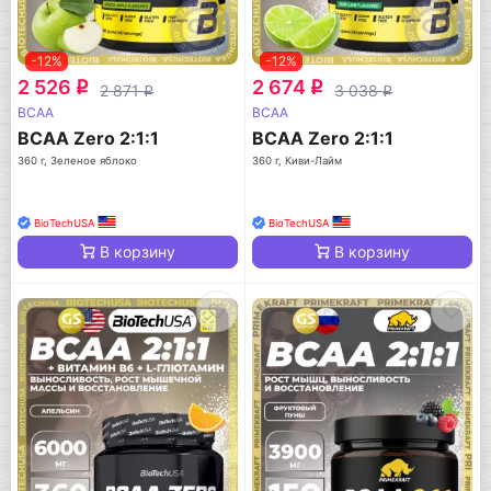
-12%
-12%
2 526
2 674
q
q
2 871
3 038
q
q
BCAA
BCAA
BCAA Zero 2:1:1
BCAA Zero 2:1:1
360 г, Зеленое яблоко
360 г, Киви-Лайм
BioTechUSA
BioTechUSA
В корзину
В корзину