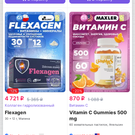
-12%
-20%
4 721
870
q
q
5 365
1 088
q
q
Коллаген гидролизованный
Витамин C
Flexagen
Vitamin C Gummies 500
mg
30 x 12 г, Малина
60 жевательных пастилок, Апельсин