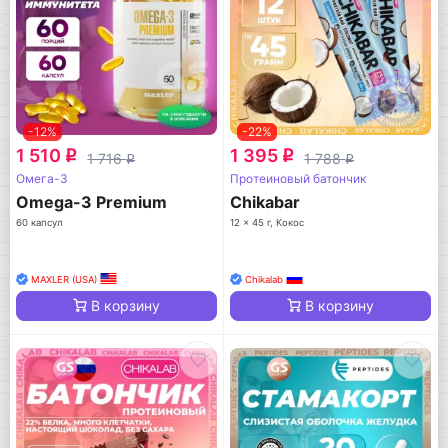
-12%
-22%
1 510
1 395
q
q
1 716
1 788
q
q
Омега-3
Протеиновый батончик
Omega-3 Premium
Chikabar
60 капсул
12 x 45 г, Кокос
MAXLER (USA)
Chikalab
В корзину
В корзину