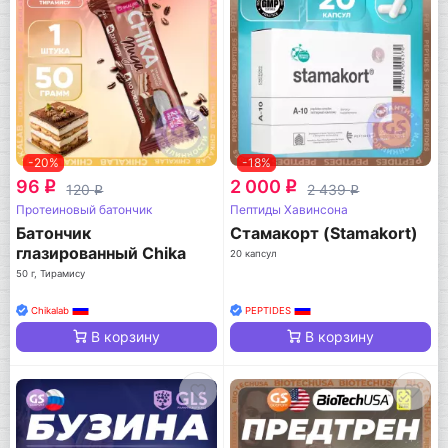
-20%
-18%
96
2 000
q
q
120
2 439
q
q
Протеиновый батончик
Пептиды Хавинсона
Батончик
Стамакорт (Stamakort)
глазированный Chika
20 капсул
nuga
50 г, Тирамису
Chikalab
PEPTIDES
В корзину
В корзину