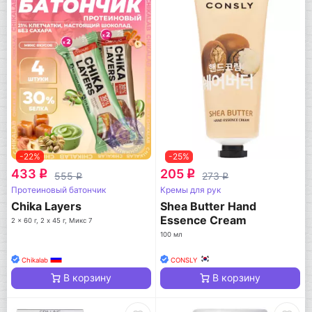
-22%
-25%
433
205
q
q
555
273
q
q
Протеиновый батончик
Кремы для рук
Chika Layers
Shea Butter Hand
Essence Cream
2 x 60 г, 2 х 45 г, Микс 7
100 мл
Chikalab
CONSLY
В корзину
В корзину