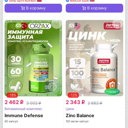
Olimp Sport Nutrition
MAXLER (USA)
В корзину
В корзину
-18%
-12%
2 462
2 343
q
q
3 002
2 662
q
q
Витаминный комплекс
Цинк
Immune Defense
Zinc Balance
60 капсул
100 веган капсул