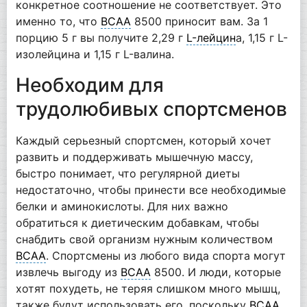
конкретное соотношение не соответствует. Это
именно то, что
BCAA
8500 приносит вам. За 1
порцию 5 г вы получите 2,29 г
L-лейцин
а, 1,15 г L-
изолейцина и 1,15 г L-валина.
Необходим для
трудолюбивых спортсменов
Каждый серьезный спортсмен, который хочет
развить и поддерживать мышечную массу,
быстро понимает, что регулярной диеты
недостаточно, чтобы принести все необходимые
белки и аминокислоты. Для них важно
обратиться к диетическим добавкам, чтобы
снабдить свой организм нужным количеством
BCAA
. Спортсмены из любого вида спорта могут
извлечь выгоду из
BCAA
8500. И люди, которые
хотят похудеть, не теряя слишком много мышц,
также будут использовать его, поскольку
BCAA