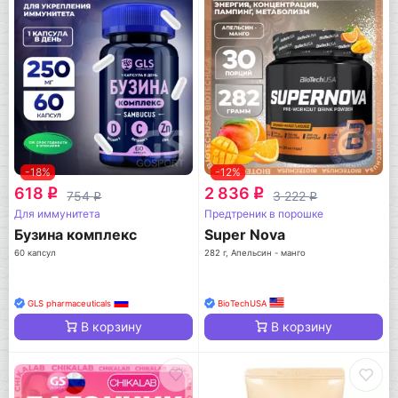
-18%
-12%
618
2 836
q
q
754
3 222
q
q
Для иммунитета
Предтреник в порошке
Бузина комплекс
Super Nova
60 капсул
282 г, Апельсин - манго
GLS pharmaceuticals
BioTechUSA
В корзину
В корзину