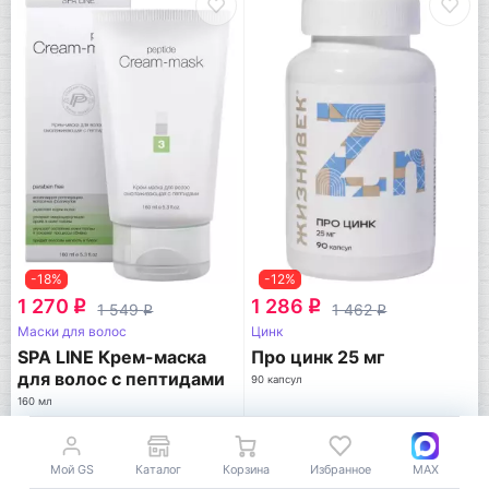
-18%
-12%
1 270
1 286
q
q
1 549
1 462
q
q
Маски для волос
Цинк
SPA LINE Крем-маска
Про цинк 25 мг
для волос с пептидами
90 капсул
160 мл
PEPTIDES
Жизнивек
В корзину
В корзину
Мой GS
Каталог
Корзина
Избранное
MAX