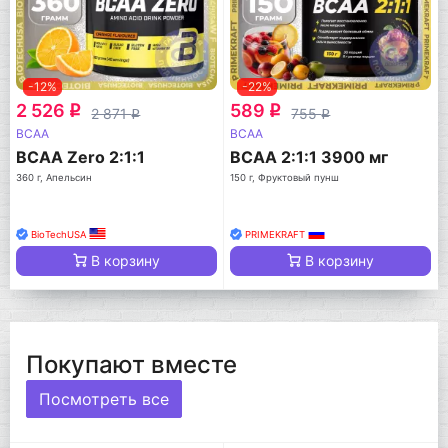
-12%
-22%
2 526
589
q
q
2 871
755
q
q
BCAA
BCAA
BCAA Zero 2:1:1
BCAA 2:1:1 3900 мг
360 г, Апельсин
150 г, Фруктовый пунш
BioTechUSA
PRIMEKRAFT
В корзину
В корзину
Покупают вместе
Посмотреть все