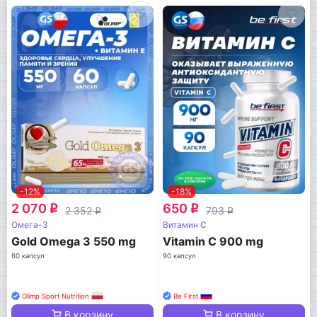
-12%
-18%
2 070
650
q
q
2 352
793
q
q
Омега-3
Витамин C
Gold Omega 3 550 mg
Vitamin C 900 mg
60 капсул
90 капсул
Olimp Sport Nutrition
Be First
В корзину
В корзину