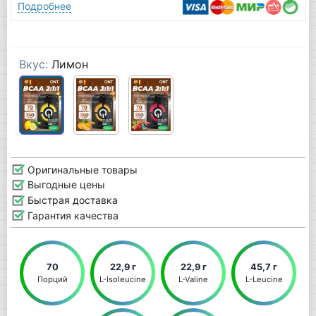
Подробнее
Вкус:
Лимон
Оригинальные товары
Выгодные цены
Быстрая доставка
Гарантия качества
70
22,9 г
22,9 г
45,7 г
Порций
L-Isoleucine
L-Valine
L-Leucine