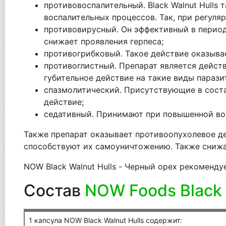
противовоспалительный. Black Walnut Hulls
воспалительных процессов. Так, при регул
противовирусный. Он эффективный в период
снижает проявления герпеса;
противогрибковый. Такое действие оказыва
противоглистный. Препарат является дейст
губительное действие на такие виды паразит
спазмолитический. Присутствующие в сост
действие;
седативный. Принимают при повышенной во
Также препарат оказывает противоопухолевое д
способствуют их самоуничтожению. Также снижа
NOW Black Walnut Hulls - Черный орех рекомендуе
Состав
NOW Foods Black 
1 капсула NOW Black Walnut Hulls содержит: