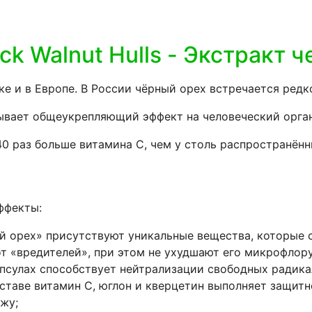
k Walnut Hulls - Экстракт 
е и в Европе. В России чёрный орех встречается редк
зывает общеукрепляющий эффект на человеческий орга
0 раз больше витамина С, чем у столь распространённ
ффекты:
й орех» присутствуют уникальные вещества, которые 
от «вредителей», при этом не ухудшают его микрофлор
апсулах способствует нейтрализации свободных радика
таве витамин С, юглон и кверцетин выполняет защитн
жу;