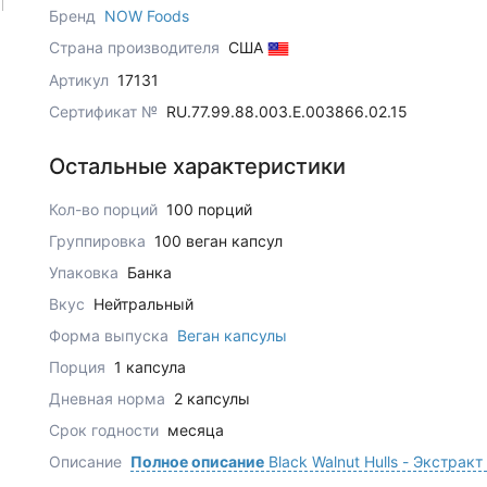
Бренд
NOW Foods
Страна производителя
США
Артикул
17131
Сертификат №
RU.77.99.88.003.Е.003866.02.15
Остальные характеристики
Кол-во порций
100 порций
Группировка
100 веган капсул
Упаковка
Банка
Вкус
Нейтральный
Форма выпуска
Веган капсулы
Порция
1 капсула
Дневная норма
2 капсулы
Срок годности
месяца
Описание
Полное описание
Black Walnut Hulls - Экстрак