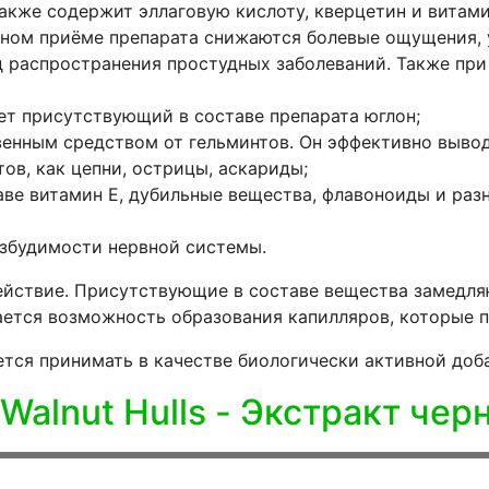
 также содержит эллаговую кислоту, кверцетин и витам
ярном приёме препарата снижаются болевые ощущения,
 распространения простудных заболеваний. Также пр
ет присутствующий в составе препарата юглон;
венным средством от гельминтов. Он эффективно вывод
ов, как цепни, острицы, аскариды;
аве витамин Е, дубильные вещества, флавоноиды и ра
збудимости нервной системы.
ействие. Присутствующие в составе вещества замедля
ется возможность образования капилляров, которые п
тся принимать в качестве биологически активной добав
Walnut Hulls - Экстракт чер