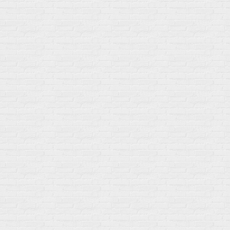
+7 (977) 400-45-00
Самовывоз пн-пт 10-19 сб 11-15
г. Москва
ул. Профсоюзная 66c1
Нам 17 лет
Среди наших клиентов Профессионалы, Начинающие, Доктора и
др
Акции
Товары по выгодной цене
sales
@
gosport
.
shop
Популярное
Для иммунитета
Протеин
Аминокислоты
BCAA
Антиоксиданты, Q10
Аминокислоты
Для пищеварения
Глютамин
Для иммунитета
Креатин
Экстракты
Для связок и суставов
Витамины