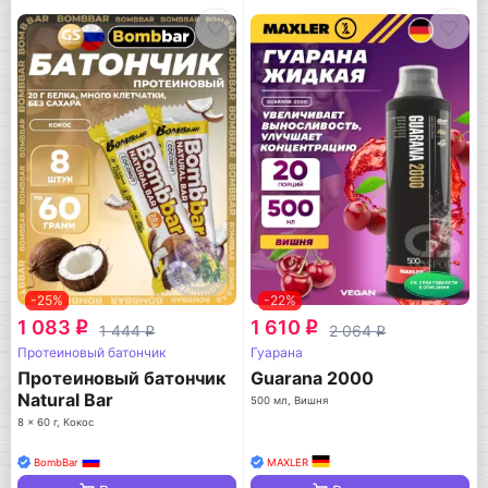
-25%
-22%
1 083
1 610
q
q
1 444
2 064
q
q
Протеиновый батончик
Гуарана
Протеиновый батончик
Guarana 2000
Natural Bar
500 мл, Вишня
8 x 60 г, Кокос
BombBar
MAXLER