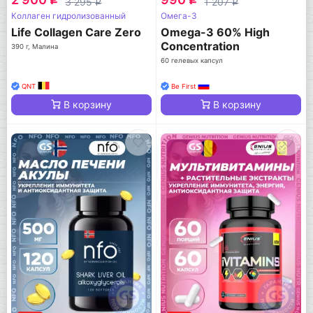
3 295
1 207
q
q
Коллаген гидролизованный
Омега-3
Life Collagen Care Zero
Omega-3 60% High
Concentration
390 г, Малина
60 гелевых капсул
QNT
Be First
В корзину
В корзину