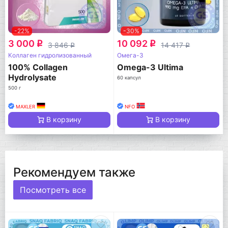
-22%
-30%
3 000
10 092
q
q
3 846
14 417
q
q
Коллаген гидролизованный
Омега-3
100% Collagen
Omega-3 Ultima
Hydrolysate
60 капсул
500 г
MAXLER
NFO
В корзину
В корзину
Рекомендуем также
Посмотреть все