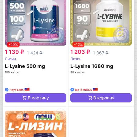
-20%
-12%
1 139
1 203
q
q
1 424
1 367
q
q
Лизин
Лизин
L-Lysine 500 mg
L-Lysine 1680 mg
100 капсул
90 капсул
Haya Labs
BioTechUSA
В корзину
В корзину