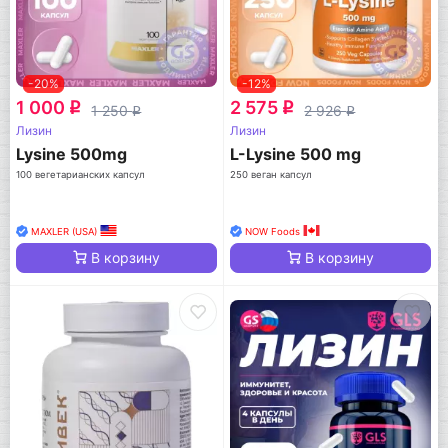
-20%
-12%
1 000
2 575
q
q
1 250
2 926
q
q
Лизин
Лизин
Lysine 500mg
L-Lysine 500 mg
100 вегетарианских капсул
250 веган капсул
MAXLER (USA)
NOW Foods
В корзину
В корзину