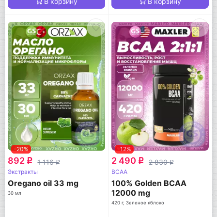
В корзину
В корзину
-20%
-12%
892
2 490
q
q
1 116
2 830
q
q
Экстракты
BCAA
Oregano oil 33 mg
100% Golden BCAA
12000 mg
30 мл
420 г, Зеленое яблоко