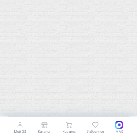
Предтреники
Витаминный комплекс
Гели
Витамин A (ретинол)
Батончики
Витамины группы B
Аргинин-Цитрулин
Витамин D
Послетренировочный комлекс
Фолиевая кислота (B9)
L-Карнитин
Витамины для женщин
Гейнеры
Витамины для мужчин
Изотоники &
Минералы
Электролиты
Основные минералы
Изотоники в порошке
Кальций & магний
Изотоники в таблетках
Железо
Изотонические концентарты
Кальций
Углеводная загрузка
Магний
Гели без кофеина
Цинк
Гели питьевые
Солевые таблетки
Доставка и оплата
Бренды
Мой GS
Каталог
Корзина
Избранное
MAX
Статьи