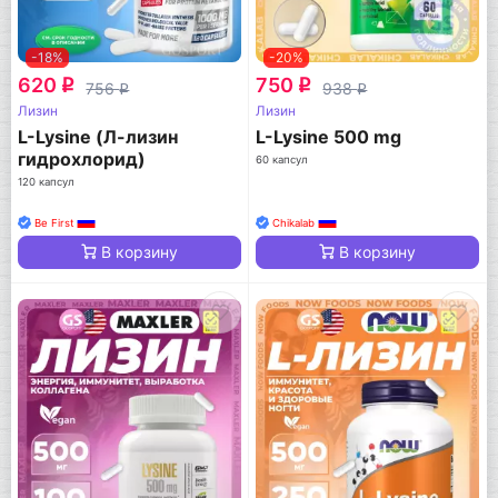
-18%
-20%
620
750
q
q
756
938
q
q
Лизин
Лизин
L-Lysine (Л-лизин
L-Lysine 500 mg
гидрохлорид)
60 капсул
120 капсул
Be First
Chikalab
В корзину
В корзину