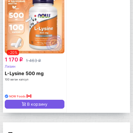
-20%
1 170
q
1 463
q
Лизин
L-Lysine 500 mg
100 веган капсул
NOW Foods
В корзину