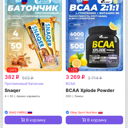
-24%
-12%
382
3 269
q
q
503
3 714
q
q
Протеиновый батончик
BCAA
Snaqer
BCAA Xplode Powder
4 x 50 г, Арахис-карамель
500 г, Лимон
SNAQ FABRIQ
Olimp Sport Nutrition
В корзину
В корзину