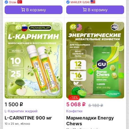
Orzax
MAXLER (USA)
В корзину
В корзину
-18%
1 500
5 068
q
q
6 180
q
L-Карнитин жидкий
Конфетки
L-CARNITINE 900 мг
Мармеладки Energy
Chews
10 х 25 мл, яблоко