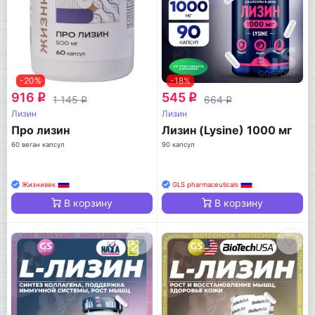
-20%
-18%
916
545
q
q
1 145
664
q
q
Лизин
Лизин
Про лизин
Лизин (Lysine) 1000 мг
60 веган капсул
90 капсул
Жизнивек
GLS pharmaceuticals
В корзину
В корзину