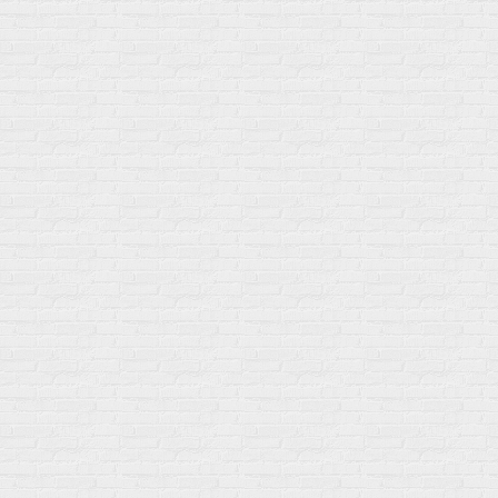
Купить оптом
Почему выбирают нас
Отследить заказ
О магазине
Сотрудничество
Контакты
Распродажа
Подпишитесь на полезную рассылку о новинках, акциях и
спецпредложениях
GoSport в Маркетплейсах