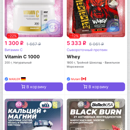
-22%
-12%
1 300
5 333
q
q
1 667
6 061
q
q
Витамин C
Сывороточный протеин
Vitamin C 1000
Whey
200 г, Натуральный
1800 г, Тройной Шоколад - Ванильное
Мороженое
MAXLER
Mutant
В корзину
В корзину