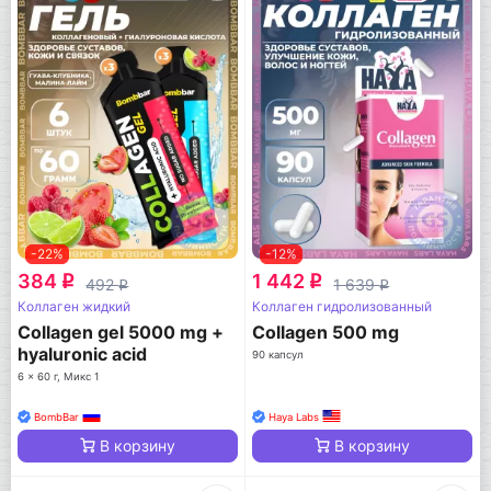
-22%
-12%
384
1 442
q
q
492
1 639
q
q
Коллаген жидкий
Коллаген гидролизованный
Collagen gel 5000 mg +
Collagen 500 mg
hyaluronic acid
90 капсул
6 x 60 г, Микс 1
BombBar
Haya Labs
В корзину
В корзину