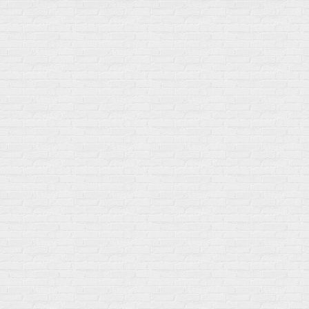
Мой город!
Москва
+7 (495) 108-73-79
+7 (977) 400-45-00
Самовывоз пн-пт 10-19 сб 11-15
г. Москва
ул. Профсоюзная 66c1