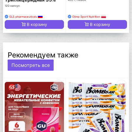
ПНЖК
120 капсул
GLS pharmaceuticals
Olimp Sport Nutrition
В корзину
В корзину
Рекомендуем также
Посмотреть все