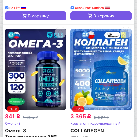
Be First
Olimp Sport Nutrition
В корзину
В корзину
-18%
-12%
841
3 365
q
q
1 025
3 824
q
q
Омега-3
Коллаген гидролизованный
Омега-3
COLLAREGEN
Триглицеридная 35%
400 г, Лимон