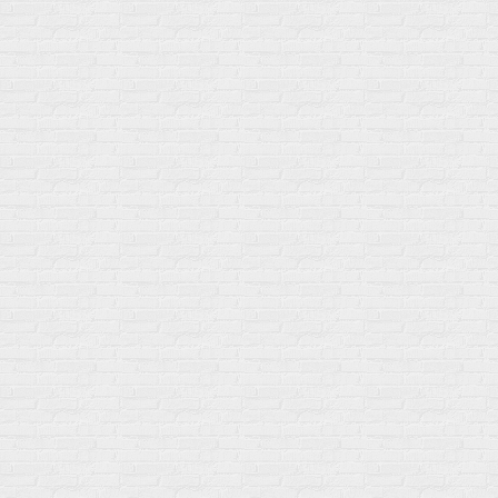
Послетренировочный комлекс
Фолиевая кислота (B9)
L-Карнитин
Витамины для женщин
Гейнеры
Витамины для мужчин
Изотоники &
Минералы
Электролиты
Основные минералы
Изотоники в порошке
Кальций & магний
Изотоники в таблетках
Железо
Изотонические концентарты
Кальций
Углеводная загрузка
Магний
Гели без кофеина
Цинк
Гели питьевые
Солевые таблетки
Доставка и оплата
Бренды
Статьи
Публичная оферта
Политику конфиденциальности