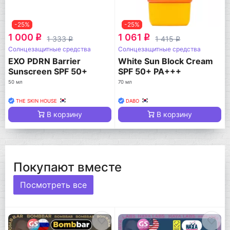
-25%
-25%
1 000
1 061
q
q
1 333
1 415
q
q
Солнцезащитные средства
Солнцезащитные средства
EXO PDRN Barrier
White Sun Block Cream
Sunscreen SPF 50+
SPF 50+ PA+++
50 мл
70 мл
THE SKIN HOUSE
DABO
В корзину
В корзину
Покупают вместе
Посмотреть все