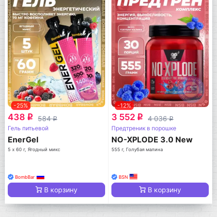
-25%
-12%
438
3 552
q
q
584
4 036
q
q
Гель питьевой
Предтреник в порошке
EnerGel
NO-XPLODE 3.0 New
5 х 60 г, Ягодный микс
555 г, Голубая малина
BombBar
BSN
В корзину
В корзину