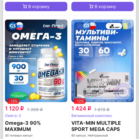
В корзину
В корзину
-18%
-12%
1 120
1 424
q
q
1 366
1 619
q
q
Омега-3
Витаминный комплекс
Omega-3 90%
VITA-MIN MULTIPLE
MAXIMUM
SPORT MEGA CAPS
CONCENTRATION
30 гелевых капсул
60 капсул, Нейтральный