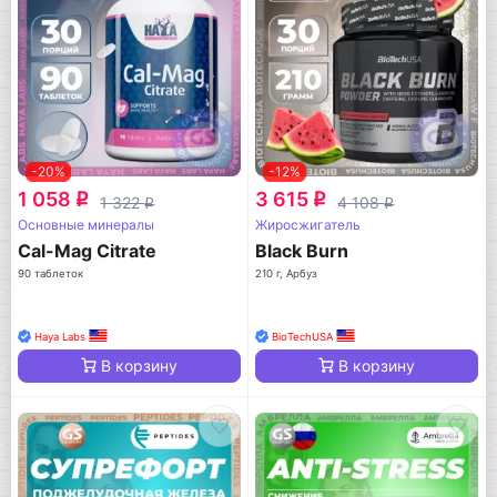
-20%
-12%
1 058
3 615
q
q
1 322
4 108
q
q
Основные минералы
Жиросжигатель
Cal-Mag Citrate
Black Burn
90 таблеток
210 г, Арбуз
Haya Labs
BioTechUSA
В корзину
В корзину