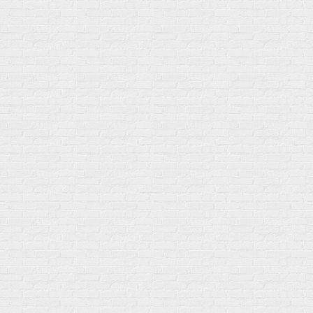
Нам 17 лет
Среди наших клиентов Профессионалы, Начинающие, Доктора и
др
Акции
Товары по выгодной цене
sales
@
gosport
.
shop
Популярное
Для иммунитета
Протеин
Аминокислоты
BCAA
Антиоксиданты, Q10
Аминокислоты
Для пищеварения
Глютамин
Для иммунитета
Креатин
Экстракты
Для связок и суставов
Витамины
Предтреники
Витаминный комплекс
Гели
Витамин A (ретинол)
Батончики
Витамины группы B
Аргинин-Цитрулин
Витамин D