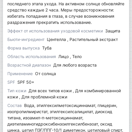
последнего этапа ухода. На активном солнце обновляйте
средство каждые 2 часа. Меры предосторожности:
избегать попадания в глаза, в случае возникновения
раздражения прекратить использование.
Эффект от использования уходовой косметики
Защита
Бьюти-ингредиент
Центелла , Растительный экстракт
Форма выпуска
Туба
Область использования
Лицо , Тело
Возрастной диапазон
Для любого возраста
Применение
От солнца
SPF
SPF 50+
Тип кожи
Для всех типов кожи , Для комбинированной
кожи , Для проблемной кожи
Состав
Вода, этилгексилметоксициннамат, глицерин,
изопропилмиристат, этилгексилсалицилат, диоксид
титана, изоамил-п-метоксициннамат,
диэтиламиногидроксибензоилгексилбензоат, оксид
цинка, цетил ПЭГ/ППГ-10/1 диметикон, цетиловый спирт,