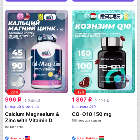
-20%
-12%
996
1 867
q
q
1 245
2 121
q
q
Кальций & магний
Коэнзим Q10
Calcium Magnesium &
CO-Q10 150 mg
Zinc with Vitamin D
100 гелевых капсул
90 таблеток
Haya Labs
Scitec Nutrition