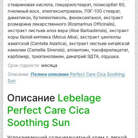
стеариновая кислота, глицерилстеарат, полисорбат 60,
пчелиный воск, этилгексилтриазон, ПЭГ-100 стеарат,
диметикон, бутиленгликоль, феноксиэтанол, экстракт
розмарина лекарственного (Rosmarinus Officinalis),
экстракт листьев алоэ вера (Aloe Barbadensis), экстракт
коры белой мятлика (Morus Alba), экстракт центеллы
азиатской (Centella Asiatica), экстракт листьев китайской
камелии (Camellia Sinensis), аллантоин, токоферилацетат,
карбомер, триэтаноламин, динатрий ЭДТА, отдушка.
Срок годности
месяца
Описание
Полное описание
Perfect Care Cica Soothing
Sun
Описание
Lebelage
Perfect Care Cica
Soothing Sun
Успокаивающий солнцезащитный крем с легкой