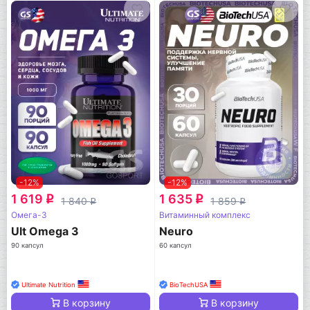
-12%
-12%
1 619
1 635
q
q
1 840
1 859
q
q
Омега-3
Витаминный комплекс
Ult Omega 3
Neuro
90 капсул
60 капсул
Ultimate Nutrition
BioTechUSA
В корзину
В корзину