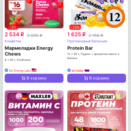
-18%
-25%
2 534
1 625
q
q
3 090
2 166
q
q
Конфетки
Протеиновый батончик
Мармеладки Energy
Protein Bar
Chews
12 x 60 г, Пудинг с ароматом манго и
банана
6 x 60 г, Клубника
GU Energy Labs
BombBar
В корзину
В корзину