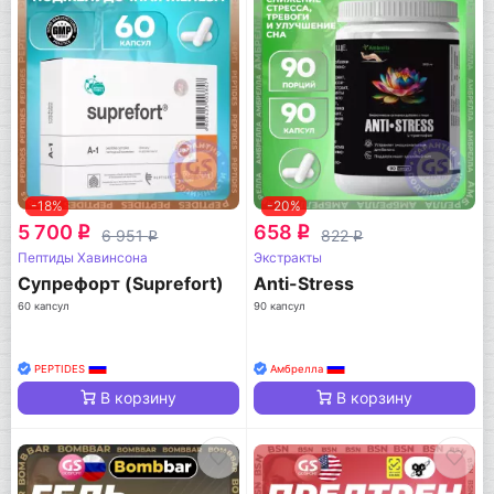
-18%
-20%
5 700
658
q
q
6 951
822
q
q
Пептиды Хавинсона
Экстракты
Супрефорт (Suprefort)
Anti-Stress
60 капсул
90 капсул
PEPTIDES
Амбрелла
В корзину
В корзину