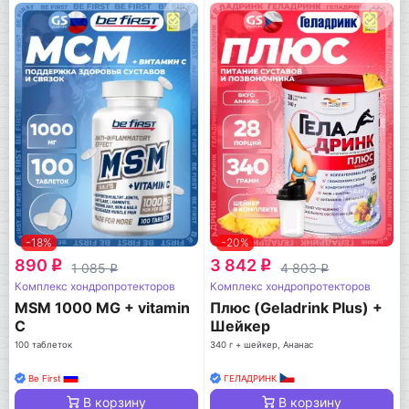
-18%
-20%
890
3 842
q
q
1 085
4 803
q
q
Комплекс хондропротекторов
Комплекс хондропротекторов
MSM 1000 MG + vitamin
Плюс (Geladrink Plus) +
C
Шейкер
100 таблеток
340 г + шейкер, Ананас
Be First
ГЕЛАДРИНК
В корзину
В корзину