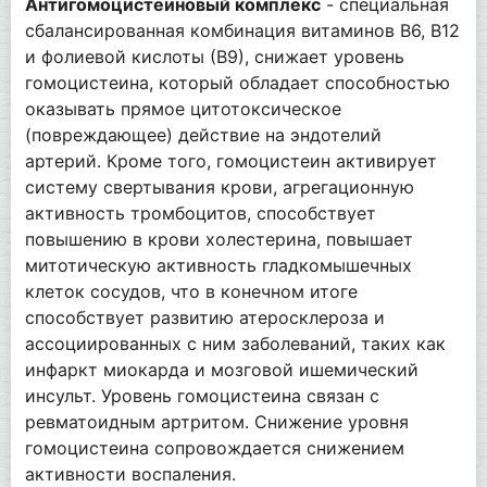
Антигомоцистеиновый комплекс
- специальная
сбалансированная комбинация витаминов В6, В12
и фолиевой кислоты (В9), снижает уровень
гомоцистеина, который обладает способностью
оказывать прямое цитотоксическое
(повреждающее) действие на эндотелий
артерий. Кроме того, гомоцистеин активирует
систему свертывания крови, агрегационную
активность тромбоцитов, способствует
повышению в крови холестерина, повышает
митотическую активность гладкомышечных
клеток сосудов, что в конечном итоге
способствует развитию атеросклероза и
ассоциированных с ним заболеваний, таких как
инфаркт миокарда и мозговой ишемический
инсульт. Уровень гомоцистеина связан с
ревматоидным артритом. Снижение уровня
гомоцистеина сопровождается снижением
активности воспаления.