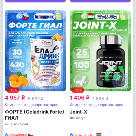
-12%
-12%
4 957
1 406
q
q
5 632
1 598
q
q
Комплекс хондропротекторов
Комплекс хондропротекторов
ФОРТЕ (Geladrink Forte)
Joint-X
ГИАЛ
100 капсул
420 г, Апельсин
ГЕЛАДРИНК
Scitec Nutrition