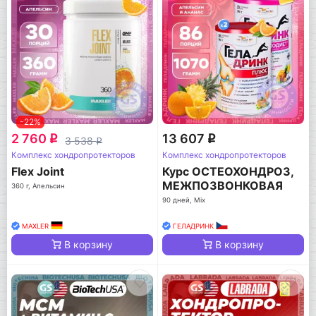
-22%
2 760
13 607
q
q
3 538
q
Комплекс хондропротекторов
Комплекс хондропротекторов
Flex Joint
Курс ОСТЕОХОНДРОЗ,
МЕЖПОЗВОНКОВАЯ
360 г, Апельсин
ГРЫЖА (Без болевого
90 дней, Mix
синдрома)
MAXLER
ГЕЛАДРИНК
В корзину
В корзину