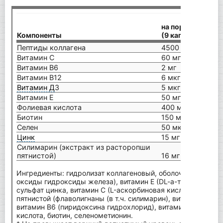
на порцию
Компоненты
(9 капсул)
Пептиды коллагена
4500 мг
Витамин С
60 мг
Витамин В6
2 мг
Витамин В12
6 мкг
Витамин Д
3
5 мкг
Витамин Е
50 мг
Фолиевая кислота
400 мкг
Биотин
150 мкг
Селен
50 мкг
Цинк
15 мг
Силимарин (экстракт из расторопши
пятнистой)
16 мг
Ингредиенты: гидролизат коллагеновый, оболочка капсулы 
оксиды гидроксиды железа), витамин Е (DL-a-токоферилац
сульфат цинка, витамин С (L-аскорбиновая кислота), экстр
пятнистой (флаволигнаны (в т.ч. силимарин), витамин В12 
витамин В6 (пиридоксина гидрохлорид), витамин ДЗ (холе
кислота, биотин, селенометионин.