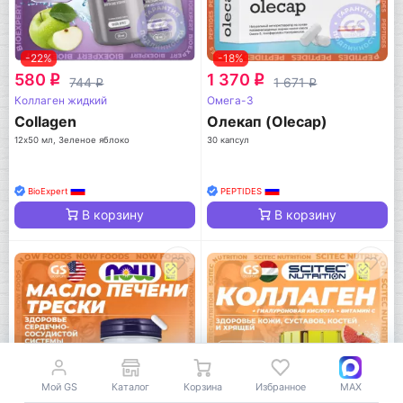
-22%
-18%
580
1 370
q
q
744
1 671
q
q
Коллаген жидкий
Омега-3
Collagen
Олекап (Olecap)
12х50 мл, Зеленое яблоко
30 капсул
BioExpert
PEPTIDES
В корзину
В корзину
Мой GS
Каталог
Корзина
Избранное
MAX