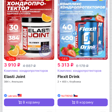
-20%
-14%
3 910
5 313
q
q
4 887
6 178
q
q
Комплекс хондропротекторов
Комплекс хондропротекторов
Elasti Joint
Flexit Drink
384 г, Апельсин
2 x 400 г, Клубника
Labrada
NUTREND
В корзину
В корзину