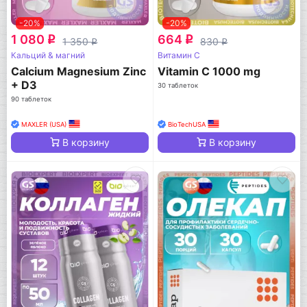
-20%
-20%
1 080
664
q
q
1 350
830
q
q
Кальций & магний
Витамин C
Calcium Magnesium Zinc
Vitamin C 1000 mg
+ D3
30 таблеток
90 таблеток
MAXLER (USA)
BioTechUSA
В корзину
В корзину