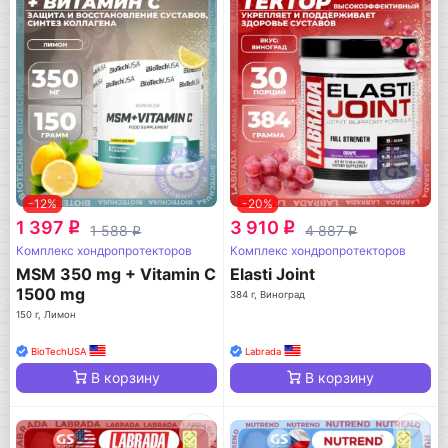
-12%
-20%
1 397
3 910
q
q
1 588
4 887
q
q
Комплекс хондропротекторов
Комплекс хондропротекторов
MSM 350 mg + Vitamin C
Elasti Joint
1500 mg
384 г, Виноград
150 г, Лимон
BioTechUSA
Labrada
В корзину
В корзину