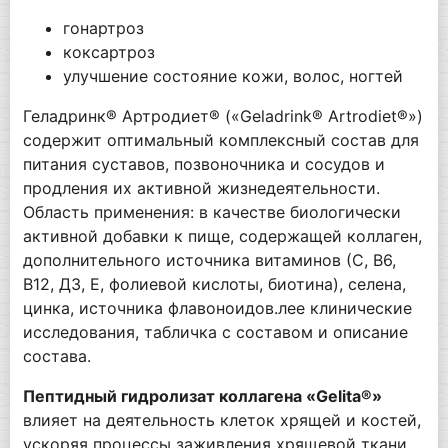
гонартроз
коксартроз
улучшение состояние кожи, волос, ногтей
Геладринк® Артродиет® («Geladrink® Artrodiet®»)
содержит оптимальный комплексный состав для
питания суставов, позвоночника и сосудов и
продления их активной жизнедеятельности.
Область применения: в качестве биологически
активной добавки к пище, содержащей коллаген,
дополнительного источника витаминов (С, В6,
В12, Д3, Е, фолиевой кислоты, биотина), селена,
цинка, источника флавоноидов.лее клинические
исследования, табличка с составом и описание
состава.
Пептидный гидролизат коллагена «Gelita®»
влияет на деятельность клеток хрящей и костей,
ускоряя процессы заживления хрящевой ткани.