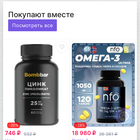
Покупают вместе
Посмотреть все
-20%
-28%
746
18 980
q
q
932
26 361
q
q