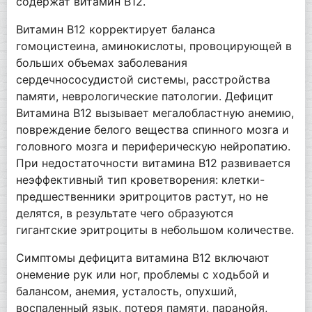
содержат витамин В12.
Витамин В12 корректирует баланса
гомоцистеина, аминокислоты, провоцирующей в
больших объемах заболевания
сердечнососудистой системы, расстройства
памяти, неврологические патологии. Дефицит
Витамина В12 вызывает мегалобластную анемию,
повреждение белого вещества спинного мозга и
головного мозга и периферическую нейропатию.
При недостаточности витамина В12 развивается
неэффективный тип кроветворения: клетки-
предшественники эритроцитов растут, но не
делятся, в результате чего образуются
гигантские эритроциты в небольшом количестве.
Симптомы дефицита витамина B12 включают
онемение рук или ног, проблемы с ходьбой и
балансом, анемия, усталость, опухший,
воспаленный язык, потеря памяти, паранойя,