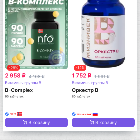
-28%
-12%
2 958
1 752
q
q
4 108
1 991
q
q
Витамины группы B
Витамины группы B
B-Complex
Оркестр B
90 таблеток
60 таблеток
NFO
Жизнивек
В корзину
В корзину