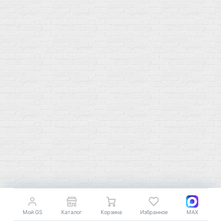
+7 (977) 400-45-00
Самовывоз пн-пт 10-19 сб 11-15
г. Москва
ул. Профсоюзная 66c1
Нам 17 лет
Среди наших клиентов Профессионалы, Начинающие, Доктора и
др
Акции
Товары по выгодной цене
sales
@
gosport
.
shop
Популярное
Для иммунитета
Протеин
Аминокислоты
BCAA
Антиоксиданты, Q10
Аминокислоты
Для пищеварения
Глютамин
Для иммунитета
Креатин
Экстракты
Мой GS
Каталог
Корзина
Избранное
MAX