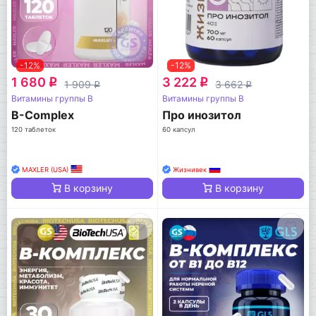
-12%
-12%
1 680
3 222
q
q
1 909
3 662
q
q
Витамины группы B
Витамины группы B
B-Complex
Про инозитол
120 таблеток
60 капсул
MAXLER (USA)
Жизнивек
В корзину
В корзину