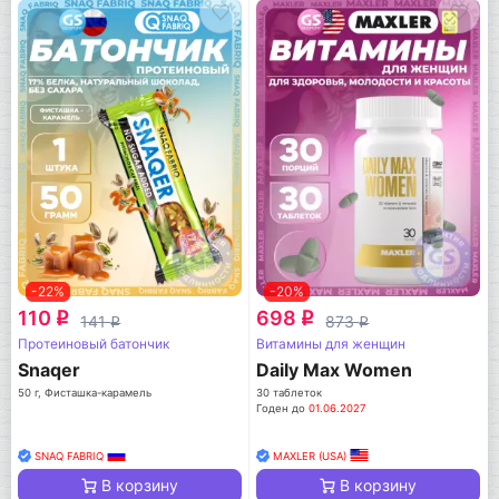
-22%
-20%
110
698
q
q
141
873
q
q
Протеиновый батончик
Витамины для женщин
Snaqer
Daily Max Women
50 г, Фисташка-карамель
30 таблеток
Годен до
01.06.2027
SNAQ FABRIQ
MAXLER (USA)
В корзину
В корзину