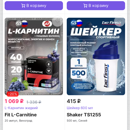
В корзину
В корзину
-20%
1 069
415
q
q
1 336
q
L-Карнитин жидкий
Шейкер 600 мл
Fit L-Carnitine
Shaker TS1255
20 ампул, Виноград
500 мл, Синий