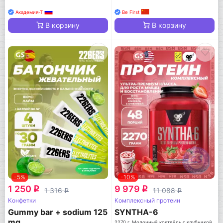
Академия-Т
Be First
В корзину
В корзину
-5%
-10%
1 250
9 979
q
q
1 316
11 088
q
q
Конфетки
Комплексный протеин
Gummy bar + sodium 125
SYNTHA-6
mg
2270 г, Молочный коктейль с клубникой