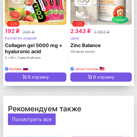
-22%
-12%
192
2 343
q
q
246
2 662
q
q
Коллаген жидкий
Цинк
Collagen gel 5000 mg +
Zinc Balance
hyaluronic acid
100 веган капсул
3 x 60 г, Гуава-Клубника
BombBar
Jarrow Formulas
В корзину
В корзину
Рекомендуем также
Посмотреть все