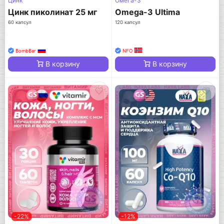
Цинк
Омега-3
Цинк пиколинат 25 мг
Omega-3 Ultima
60 капсул
120 капсул
BombBar
NFO
В корзину
В корзину
-22%
-12%