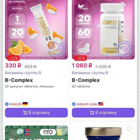
-22%
-20%
330
1 060
q
q
423
1 325
q
q
Витамины группы B
Витамины группы B
B-Complex
B-Complex
20 шипучих таблеток, Апельсин
60 таблеток
MAXLER
MAXLER (USA)
В корзину
В корзину