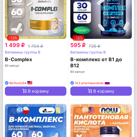
-12%
-18%
1 499
595
q
q
1 704
726
q
q
Витамины группы B
Витамины группы B
B-Complex
B-комплекс от B1 до
B12
60 капсул
60 капсул
BioTechUSA
GLS pharmaceuticals
В корзину
В корзину