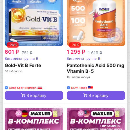
-20%
-20%
601
1 295
q
q
751
1 619
q
q
Витамины группы B
Витамины группы B
Gold-Vit B Forte
Pantothenic Acid 500 mg
Vitamin B-5
60 таблеток
100 веган капсул
Olimp Sport Nutrition
NOW Foods
В корзину
В корзину