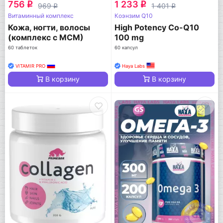
756
1 233
q
q
969
1 401
q
q
Витаминный комплекс
Коэнзим Q10
Кожа, ногти, волосы
High Potency Co-Q10
(комплекс с МСМ)
100 mg
60 таблеток
60 капсул
VITAMIR PRO
Haya Labs
В корзину
В корзину