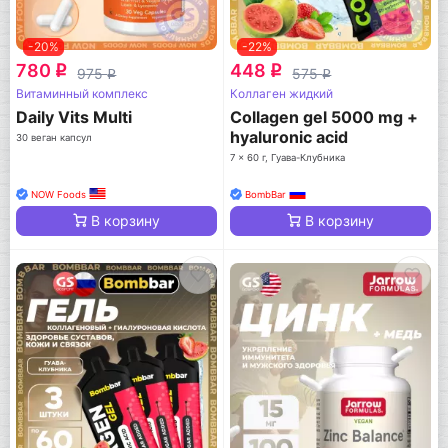
-20%
-22%
780
448
q
q
975
575
q
q
Витаминный комплекс
Коллаген жидкий
Daily Vits Multi
Collagen gel 5000 mg +
hyaluronic acid
30 веган капсул
7 x 60 г, Гуава-Клубника
NOW Foods
BombBar
В корзину
В корзину