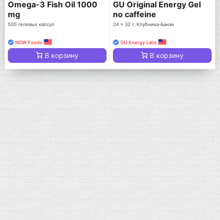
Omega-3 Fish Oil 1000
GU Original Energy Gel
mg
no caffeine
500 гелевых капсул
24 x 32 г, Клубника-Банан
NOW Foods
GU Energy Labs
В корзину
В корзину
Мой город!
Москва
+7 (495) 108-73-79