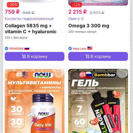
-20%
-12%
759
2 215
q
q
948
2 517
q
q
Коллаген гидролизованный
Омега-3
Collagen 5835 mg +
Omega 3 300 mg
vitamin C + hyaluronic
200 гелевых капсул
acid
200 г, Без вкуса
PRIMEBAR
Haya Labs
В корзину
В корзину