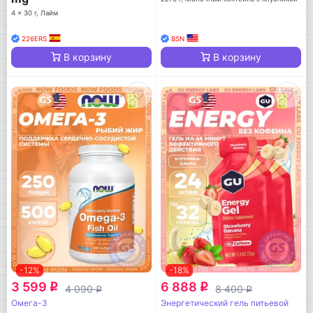
4 x 30 г, Лайм
226ERS
BSN
В корзину
В корзину
-12%
-18%
3 599
6 888
q
q
4 090
8 400
q
q
Омега-3
Энергетический гель питьевой