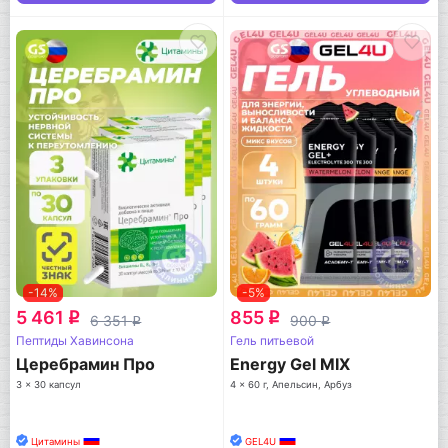
-14%
-5%
5 461
855
q
q
6 351
900
q
q
Пептиды Хавинсона
Гель питьевой
Церебрамин Про
Energy Gel MIX
3 x 30 капсул
4 x 60 г, Апельсин, Арбуз
Цитамины
GEL4U