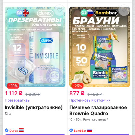
-20%
-25%
1 112
877
q
q
1 389
1 169
q
q
Презервативы
Протеиновый батончик
Invisible (ультратонкие)
Печенье глазированное
Brownie Quadro
12 шт
10 x 50 г, Рикотта с грушей
Durex
BombBar