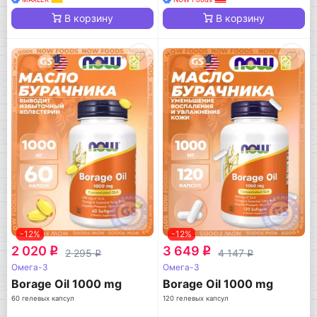
В корзину
В корзину
-12%
-12%
2 020
3 649
q
q
2 295
4 147
q
q
Омега-3
Омега-3
Borage Oil 1000 mg
Borage Oil 1000 mg
60 гелевых капсул
120 гелевых капсул