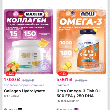
-22%
-12%
1 030
5 661
q
q
1 321
6 432
q
q
Коллаген гидролизованный
Омега-3
Collagen Hydrolysate
Ultra Omega-3 Fish Oil
500 EPA / 250 DHA
150 г, Цитрус
180 гелевых капсул
MAXLER
NOW Foods