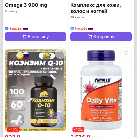
Omega 3 900 mg
Комплекс для кожи,
волос и ногтей
90 капсул
60 капсул
BombBar
PlantaGo
В корзину
В корзину
-20%
-12%