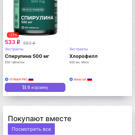
-22%
533
q
683
q
Экстракты
Экстракты
Спирулина 500 мг
Хлорофилл
200 таблеток
500 мл, Мята
VITAMIR PRO
Medcraft
В корзину
Покупают вместе
Посмотреть все