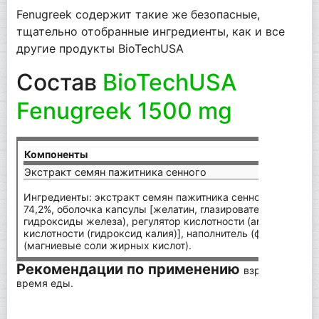
Fenugreek содержит такие же безопасные,
тщательно отобранные ингредиенты, как и все
другие продукты BioTechUSA
Состав
BioTechUSA
Fenugreek 1500 mg
Компоненты
на 2
Экстракт семян пажитника сенного
1500
Ингредиенты: экстракт семян пажитника сенного (
Trigonel
74,2%, оболочка капсулы [желатин, глазирователь (шеллак)
гидроксиды железа), регулятор кислотности (аммиачная во
кислотности (гидроксид калия)], наполнитель (фосфаты кал
(магниевые соли жирных кислот).
Рекомендации по применению
взрослым по 1 
время еды.