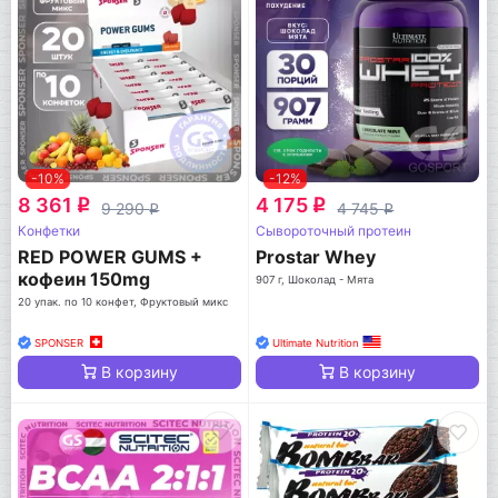
-10%
-12%
8 361
4 175
q
q
9 290
4 745
q
q
Конфетки
Сывороточный протеин
RED POWER GUMS +
Prostar Whey
кофеин 150mg
907 г, Шоколад - Мята
20 упак. по 10 конфет, Фруктовый микс
SPONSER
Ultimate Nutrition
В корзину
В корзину