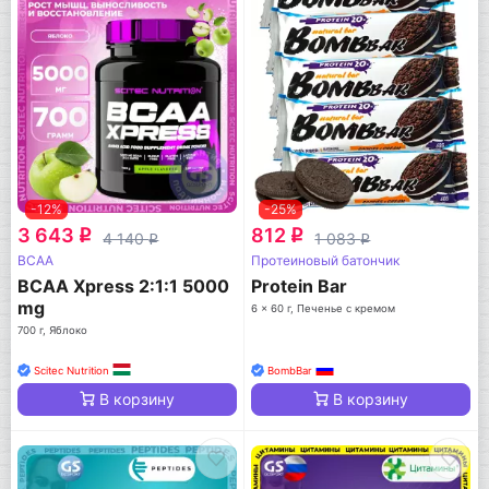
-12%
-25%
3 643
812
q
q
4 140
1 083
q
q
BCAA
Протеиновый батончик
BCAA Xpress 2:1:1 5000
Protein Bar
mg
6 x 60 г, Печенье с кремом
700 г, Яблоко
Scitec Nutrition
BombBar
В корзину
В корзину