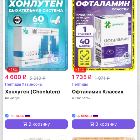
-18%
-12%
4 600
1 735
q
q
5 610
1 971
q
q
Пептиды Хавинсона
Пептиды
Хонлутен (Chonluten)
Офталамин Классик
60 капсул
40 таблеток
PEPTIDES
Цитамины
В корзину
В корзину