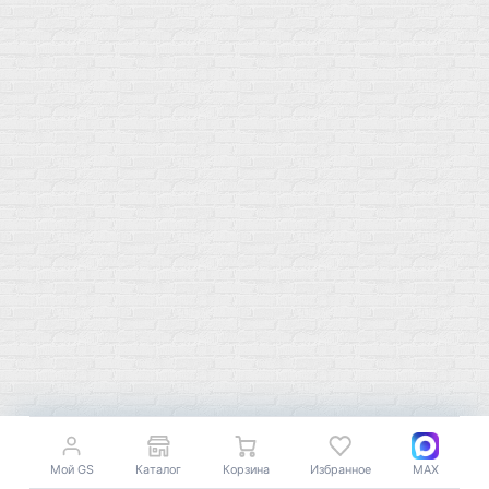
Купить оптом
Почему выбирают нас
Отследить заказ
О магазине
Сотрудничество
Контакты
Распродажа
Подпишитесь на полезную рассылку о новинках, акциях и
спецпредложениях
GoSport в Маркетплейсах
Мой GS
Каталог
Корзина
Избранное
MAX