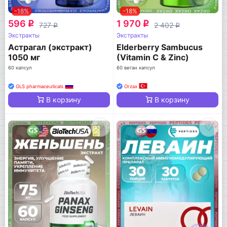
-18%
-18%
596
1 970
q
q
727
2 402
q
q
Экстракты
Экстракты
Астрагал (экстракт)
Elderberry Sambucus
1050 мг
(Vitamin C & Zinc)
60 капсул
60 веган капсул
GLS pharmaceuticals
Orzax
В корзину
В корзину