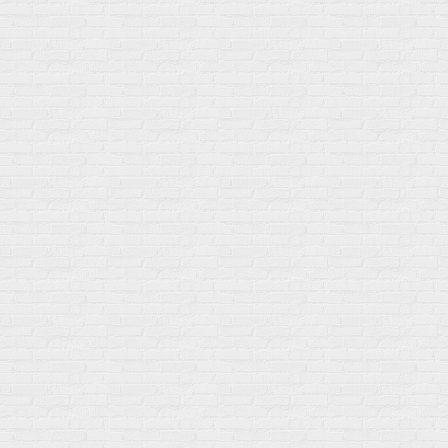
Послетренировочный комлекс
Фолиевая кислота (B9)
L-Карнитин
Витамины для женщин
Гейнеры
Витамины для мужчин
Изотоники &
Минералы
Электролиты
Основные минералы
Изотоники в порошке
Кальций & магний
Изотоники в таблетках
Железо
Изотонические концентарты
Кальций
Углеводная загрузка
Магний
Гели без кофеина
Цинк
Гели питьевые
Солевые таблетки
Доставка и оплата
Бренды
Статьи
Публичная оферта
Политику конфиденциальности