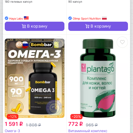
180 гелевых капсул
90 капсул
Haya Labs
Olimp Sport Nutrition
В корзину
В корзину
-12%
-20%
1 591
772
q
q
1 808
965
q
q
Омега-3
Витаминный комплекс