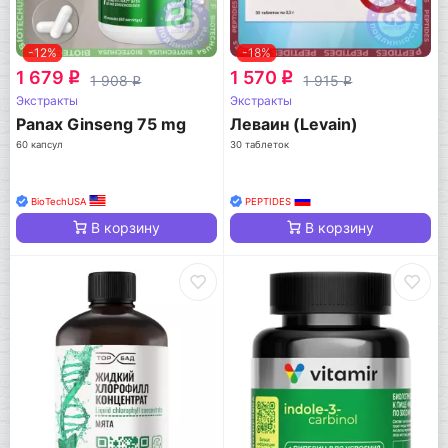
-12%
-18%
1 679
1 570
q
q
1 908
1 915
q
q
Экстракты
Экстракты
Panax Ginseng 75 mg
Леваин (Levain)
60 капсул
30 таблеток
BioTechUSA
PEPTIDES
В корзину
В корзину