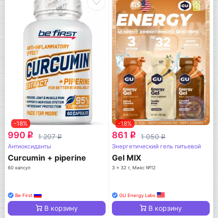
-18%
-18%
990
861
q
q
1 207
1 050
q
q
Антиоксиданты
Энергетический гель питьевой
Curcumin + piperine
Gel MIX
60 капсул
3 x 32 г, Микс №12
Be First
GU Energy Labs
В корзину
В корзину