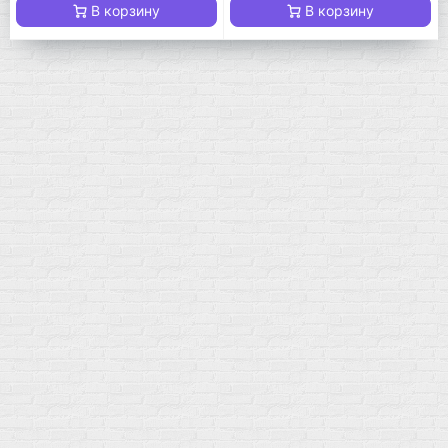
В корзину
В корзину
Мой город!
Москва
+7 (495) 108-73-79
+7 (977) 400-45-00
Самовывоз пн-пт 10-19 сб 11-15
г. Москва