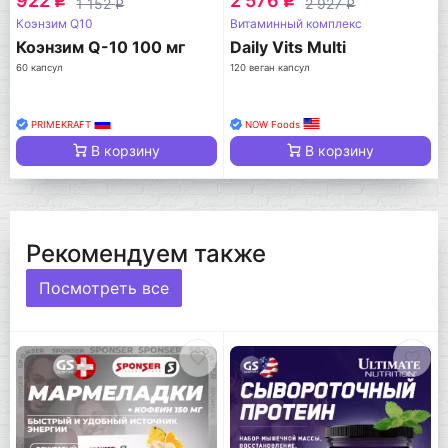
922
2 576
q
q
1 152
2 927
q
q
Коэнзим Q10
Витаминный комплекс
Коэнзим Q-10 100 мг
Daily Vits Multi
60 капсул
120 веган капсул
PRIMEKRAFT
NOW Foods
В корзину
В корзину
Рекомендуем также
Посмотреть все