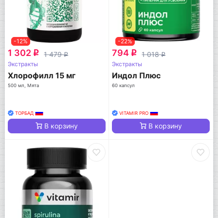
-12%
-22%
1 302
794
q
q
1 479
1 018
q
q
Экстракты
Экстракты
Хлорофилл 15 мг
Индол Плюс
500 мл, Мята
60 капсул
ТОРБАД
VITAMIR PRO
В корзину
В корзину