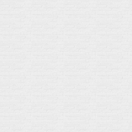
ул. Профсоюзная 66c1
Нам 17 лет
Среди наших клиентов Профессионалы, Начинающие, Доктора и
др
Акции
Товары по выгодной цене
sales
@
gosport
.
shop
Популярное
Для иммунитета
Протеин
Аминокислоты
BCAA
Антиоксиданты, Q10
Аминокислоты
Для пищеварения
Глютамин
Для иммунитета
Креатин
Экстракты
Для связок и суставов
Витамины
Предтреники
Витаминный комплекс
Гели
Витамин A (ретинол)
Батончики
Витамины группы B
Аргинин-Цитрулин
Витамин D