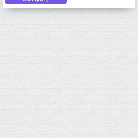
Мой город!
Москва
+7 (495) 108-73-79
+7 (977) 400-45-00
Самовывоз пн-пт 10-19 сб 11-15