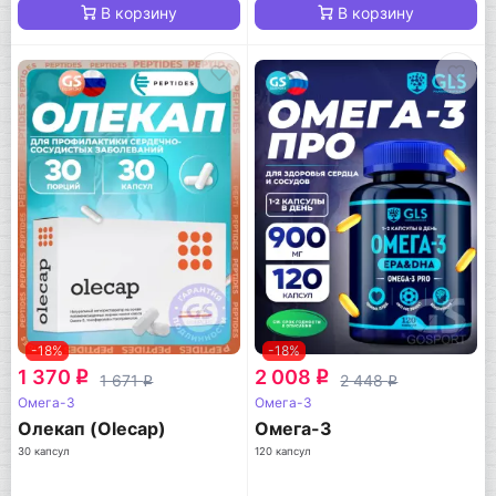
В корзину
В корзину
-18%
-18%
1 370
2 008
q
q
1 671
2 448
q
q
Омега-3
Омега-3
Олекап (Olecap)
Омега-3
30 капсул
120 капсул