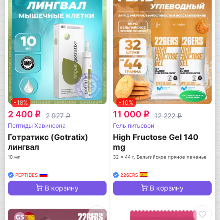
-18%
-10%
2 400
11 000
q
q
2 927
12 222
q
q
Пептиды Хавинсона
Гель питьевой
Готратикс (Gotratix)
High Fructose Gel 140
лингвал
mg
10 мл
32 x 44 г, Бельгийское пряное печенье
PEPTIDES
226ERS
В корзину
В корзину