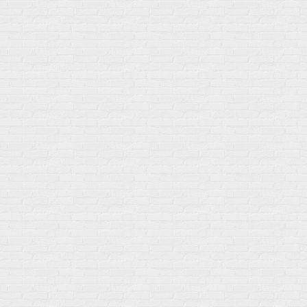
г. Москва
ул. Профсоюзная 66c1
Нам 17 лет
Среди наших клиентов Профессионалы, Начинающие, Доктора и
др
Акции
Товары по выгодной цене
sales
@
gosport
.
shop
Популярное
Для иммунитета
Протеин
Аминокислоты
BCAA
Антиоксиданты, Q10
Аминокислоты
Для пищеварения
Глютамин
Для иммунитета
Креатин
Экстракты
Для связок и суставов
Витамины
Предтреники
Витаминный комплекс
Гели