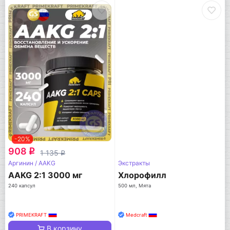
-20%
908
q
1 135
q
Аргинин / AAKG
Экстракты
AAKG 2:1 3000 мг
Хлорофилл
240 капсул
500 мл, Мята
PRIMEKRAFT
Medcraft
В корзину