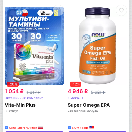
-20%
-12%
1 054
4 946
q
q
1 317
5 621
q
q
Витаминный комплекс
Омега-3
Vita-Min Plus
Super Omega EPA
30 капсул
240 гелевые капсулы
Olimp Sport Nutrition
NOW Foods