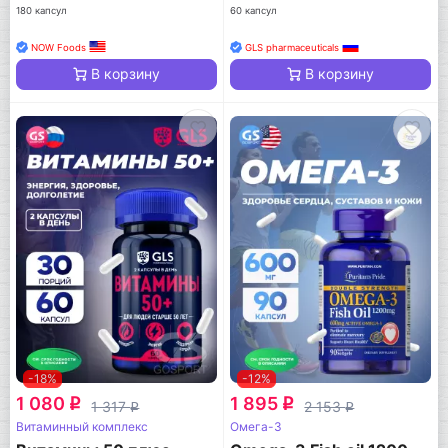
180 капсул
60 капсул
NOW Foods
GLS pharmaceuticals
В корзину
В корзину
-18%
-12%
1 080
1 895
q
q
1 317
2 153
q
q
Витаминный комплекс
Омега-3