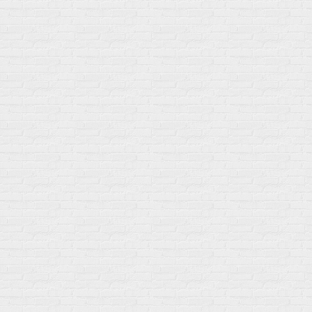
Витамин A (ретинол)
Батончики
Витамины группы B
Аргинин-Цитрулин
Витамин D
Послетренировочный комлекс
Фолиевая кислота (B9)
L-Карнитин
Витамины для женщин
Гейнеры
Витамины для мужчин
Изотоники &
Минералы
Электролиты
Основные минералы
Изотоники в порошке
Кальций & магний
Изотоники в таблетках
Железо
Изотонические концентарты
Кальций
Углеводная загрузка
Магний
Гели без кофеина
Цинк
Гели питьевые
Солевые таблетки
Доставка и оплата
Бренды
Статьи
Публичная оферта