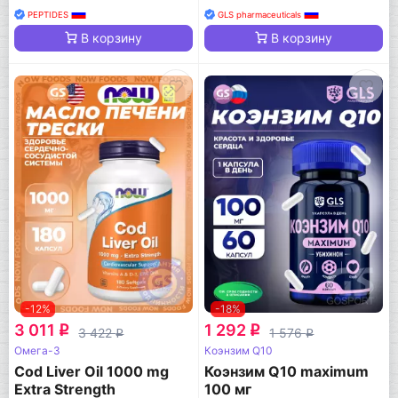
PEPTIDES
GLS pharmaceuticals
В корзину
В корзину
-12%
-18%
3 011
1 292
q
q
3 422
1 576
q
q
Омега-3
Коэнзим Q10
Cod Liver Oil 1000 mg
Коэнзим Q10 maximum
Extra Strength
100 мг