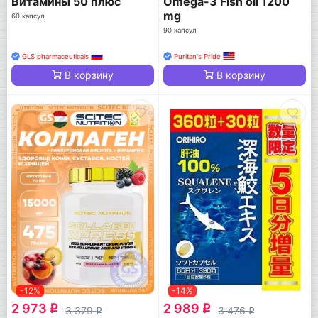
Витамины 50 плюс
Omega-3 Fish oil 1200
mg
60 капсул
90 капсул
GLS pharmaceuticals
Puritan's Pride
В корзину
В корзину
-12%
-14%
2 973
2 989
q
q
3 379
3 476
q
q