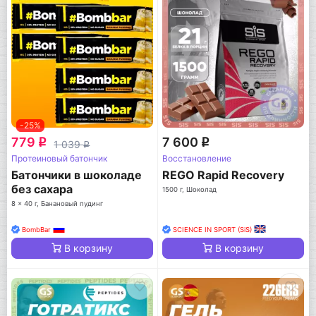
-25%
779
7 600
q
q
1 039
q
Протеиновый батончик
Восстановление
Батончики в шоколаде
REGO Rapid Recovery
без сахара
1500 г, Шоколад
8 x 40 г, Банановый пудинг
BombBar
SCIENCE IN SPORT (SiS)
В корзину
В корзину