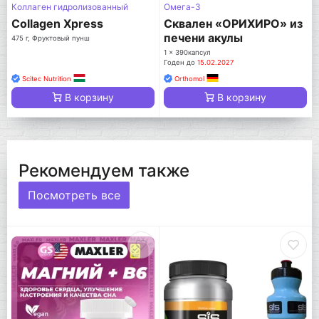
Коллаген гидролизованный
Омега-3
Collagen Xpress
Сквален «ОРИХИРО» из
печени акулы
475 г, Фруктовый пунш
1 x 390капсул
Годен до
15.02.2027
Scitec Nutrition
Orthomol
В корзину
В корзину
Рекомендуем также
Посмотреть все