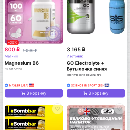
-20%
800
3 165
q
q
1 000
q
Магний
Изотоник
Magnesium B6
GO Electrolyte +
Бутылочка синяя
60 таблеток
Тропические фрукты №5
MAXLER (USA)
SCIENCE IN SPORT (SiS)
В корзину
В корзину