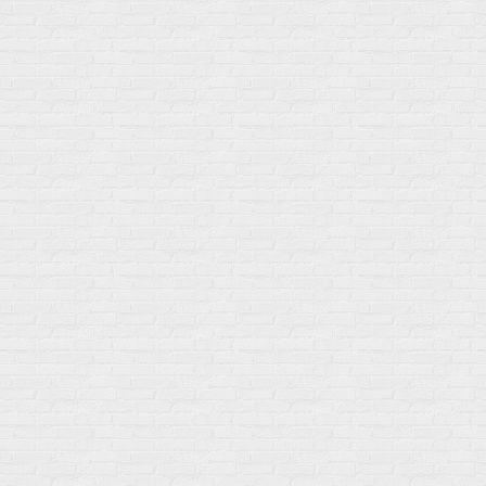
Политику конфиденциальности
Купить оптом
Почему выбирают нас
Отследить заказ
О магазине
Сотрудничество
Контакты
Распродажа
Подпишитесь на полезную рассылку о новинках, акциях и
спецпредложениях
GoSport в Маркетплейсах