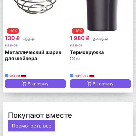
-18%
-18%
130
1 980
q
q
159
2 415
q
q
Разное
Разное
Металлический шарик
Термокружка
для шейкера
500 мл
Be First
PEPTIDES
В корзину
В корзину
Покупают вместе
Посмотреть все