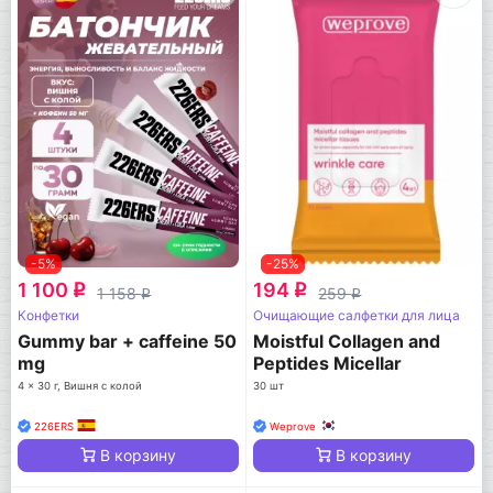
-5%
-25%
1 100
194
q
q
1 158
259
q
q
Конфетки
Очищающие салфетки для лица
Gummy bar + caffeine 50
Moistful Collagen and
mg
Peptides Micellar
Tissues
4 x 30 г, Вишня с колой
30 шт
226ERS
Weprove
В корзину
В корзину