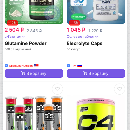
-12%
-15%
2 504
1 045
q
q
2 845
1 229
q
q
L-Глютамин
Солевые таблетки
Glutamine Powder
Elecrolyte Caps
300 г, Натуральный
30 капсул
Optimum Nutrition
TIM
В корзину
В корзину