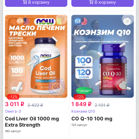
В корзину
В корзину
-12%
-12%
3 011
1 849
q
q
3 422
2 101
q
q
Омега-3
Коэнзим Q10
Cod Liver Oil 1000 mg
CO Q-10 100 mg
Extra Strength
120 капсул
180 капсул