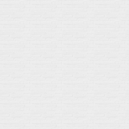
Изотоники &
Минералы
Электролиты
Основные минералы
Изотоники в порошке
Кальций & магний
Изотоники в таблетках
Железо
Изотонические концентарты
Кальций
Углеводная загрузка
Магний
Гели без кофеина
Цинк
Гели питьевые
Солевые таблетки
Доставка и оплата
Бренды
Статьи
Публичная оферта
Политику конфиденциальности
Купить оптом
Почему выбирают нас
Отследить заказ