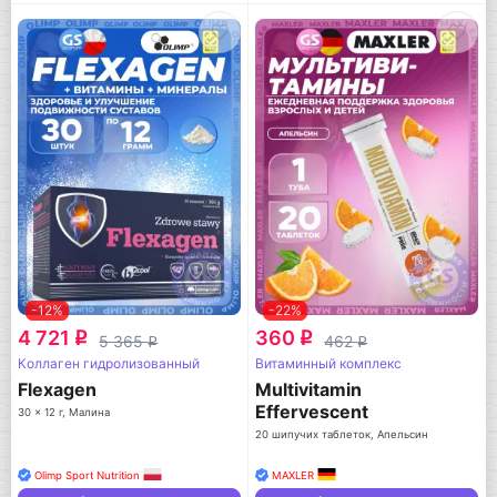
-12%
-22%
4 721
360
q
q
5 365
462
q
q
Коллаген гидролизованный
Витаминный комплекс
Flexagen
Multivitamin
Effervescent
30 x 12 г, Малина
20 шипучих таблеток, Апельсин
Olimp Sport Nutrition
MAXLER