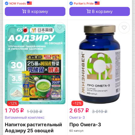
NOW Foods
Puritan's Pride
В корзину
В корзину
-12%
-12%
1 705
2 657
q
q
1 938
3 019
q
q
Витаминный комплекс
Омега-3
Напиток растительный
Про Омега-3
Аодзиру 25 овощей
60 капсул