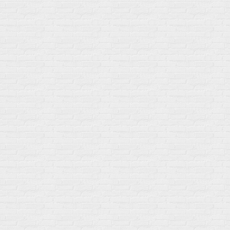
Акции
Товары по выгодной цене
sales
@
gosport
.
shop
Популярное
Для иммунитета
Протеин
Аминокислоты
BCAA
Антиоксиданты, Q10
Аминокислоты
Для пищеварения
Глютамин
Для иммунитета
Креатин
Экстракты
Для связок и суставов
Витамины
Предтреники
Витаминный комплекс
Гели
Витамин A (ретинол)
Батончики
Витамины группы B
Аргинин-Цитрулин
Витамин D
Послетренировочный комлекс
Фолиевая кислота (B9)
L-Карнитин
Витамины для женщин
Гейнеры
Витамины для мужчин