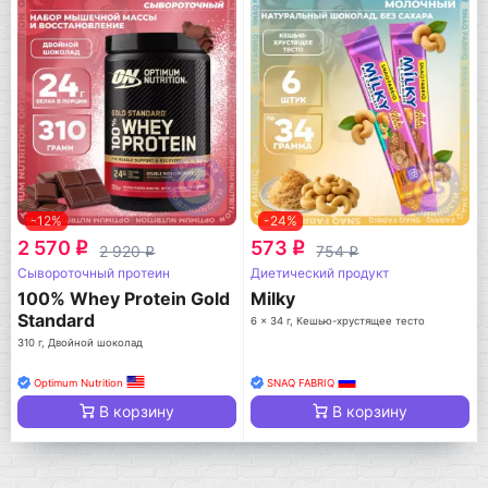
-12%
-24%
2 570
573
q
q
2 920
754
q
q
Сывороточный протеин
Диетический продукт
100% Whey Protein Gold
Milky
Standard
6 x 34 г, Кешью-хрустящее тесто
310 г, Двойной шоколад
Optimum Nutrition
SNAQ FABRIQ
В корзину
В корзину