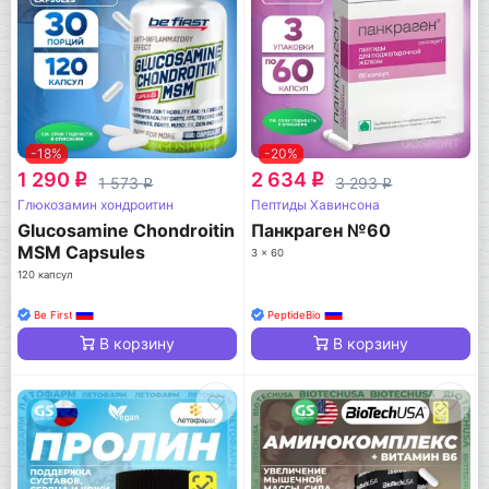
-18%
-20%
1 290
2 634
q
q
1 573
3 293
q
q
Глюкозамин хондроитин
Пептиды Хавинсона
Glucosamine Chondroitin
Панкраген №60
MSM Capsules
3 x 60
120 капсул
Be First
PeptideBio
В корзину
В корзину