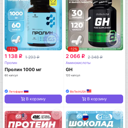
-12%
-12%
1 138
2 066
q
q
1 293
2 348
q
q
Пролин
Аминокислоты
Пролин 1000 мг
GH
60 капсул
120 капсул
Летофарм
BioTechUSA
В корзину
В корзину