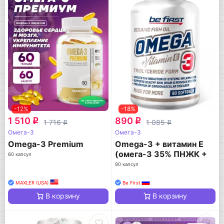
-12%
-18%
1 510
890
q
q
1 716
1 085
q
q
Омега-3
Омега-3
Omega-3 Premium
Omega-3 + витамин Е
(омега-3 35% ПНЖК +
60 капсул
витамин Е)
90 капсул
MAXLER (USA)
Be First
В корзину
В корзину