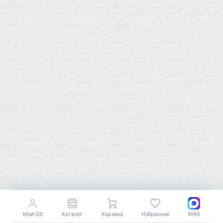
О магазине
Сотрудничество
Контакты
Распродажа
Подпишитесь на полезную рассылку о новинках, акциях и
спецпредложениях
GoSport в Маркетплейсах
Мой GS
Каталог
Корзина
Избранное
MAX