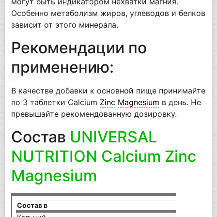
могут быть индикатором нехватки магния.
Особенно метаболизм жиров, углеводов и белков
зависит от этого минерала.
Рекомендации по
применению:
В качестве добавки к основной пище принимайте
по 3 таблетки Calcium
Zinc
Magnesium
в день. Не
превышайте рекомендованную дозировку.
Состав
UNIVERSAL
NUTRITION Calcium Zinc
Magnesium
Состав в
3 та