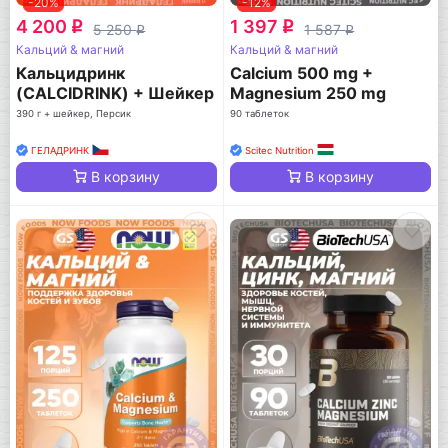
-20%
-12%
4 200
1 397
q
q
5 250
1 587
q
q
Кальций & магний
Кальций & магний
Кальцидринк
Calcium 500 mg +
(CALCIDRINK) + Шейкер
Magnesium 250 mg
390 г + шейкер, Персик
90 таблеток
ГЕЛАДРИНК
Scitec Nutrition
В корзину
В корзину