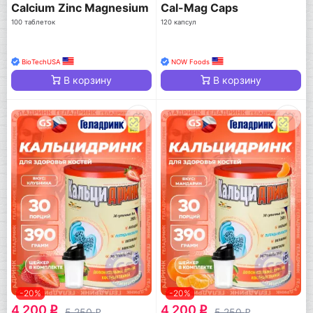
Calcium Zinc Magnesium
Cal-Mag Caps
100 таблеток
120 капсул
BioTechUSA
NOW Foods
В корзину
В корзину
-20%
-20%
4 200
4 200
q
q
5 250
5 250
q
q