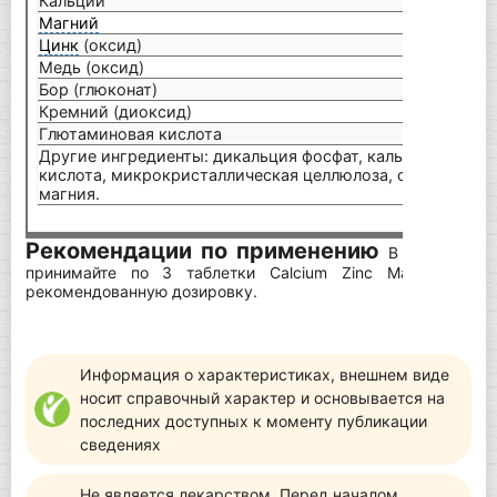
Кальций
1 г
Магний
600 
Цинк
(оксид)
15 м
Медь (оксид)
1 мг
Бор (глюконат)
100 
Кремний (диоксид)
20 м
Глютаминовая кислота
100 
Другие ингредиенты: дикальция фосфат, кальций карбон
кислота, микрокристаллическая целлюлоза, сыворотка (
магния.
Рекомендации по применению
В качестве д
принимайте по 3 таблетки Calcium Zinc Magnesium 
рекомендованную дозировку.
Информация о характеристиках, внешнем виде
носит справочный характер и основывается на
последних доступных к моменту публикации
сведениях
Не является лекарством. Перед началом