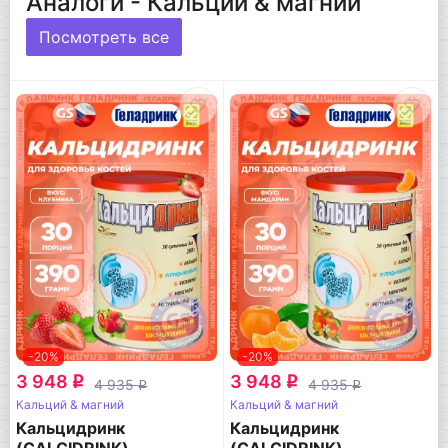
Аналоги - Кальций & магний
Посмотреть все
-20%
-20%
3 948
3 948
q
q
4 935
4 935
q
q
Кальций & магний
Кальций & магний
Кальцидринк
Кальцидринк
(CALCIDRINK)
(CALCIDRINK)