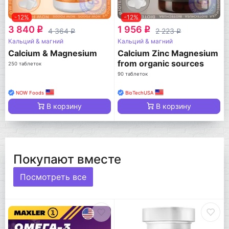
-12%
-12%
3 840
1 956
q
q
4 364
2 223
q
q
Кальций & магний
Кальций & магний
Calcium & Magnesium
Calcium Zinc Magnesium
from organic sources
250 таблеток
90 таблеток
NOW Foods
BioTechUSA
В корзину
В корзину
Покупают вместе
Посмотреть все