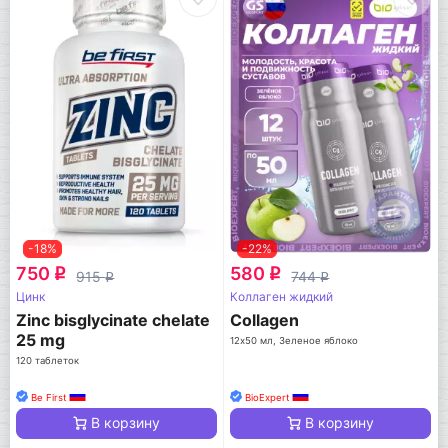
-18%
-22%
750
580
q
q
915
744
q
q
Цинк
Коллаген жидкий
Zinc bisglycinate chelate
Collagen
25 mg
12х50 мл, Зеленое яблоко
120 таблеток
Be First
BioExpert
В корзину
В корзину