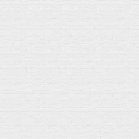
Мой город!
Москва
+7 (495) 108-73-79
+7 (977) 400-45-00
Самовывоз пн-пт 10-19 сб 11-15
г. Москва
ул. Профсоюзная 66c1
Нам 17 лет
Среди наших клиентов Профессионалы, Начинающие, Доктора и
др