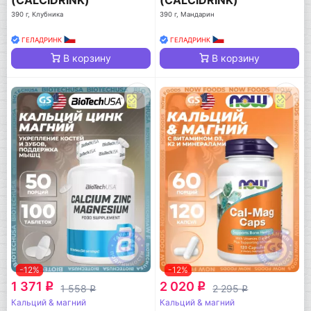
390 г, Клубника
390 г, Мандарин
ГЕЛАДРИНК
ГЕЛАДРИНК
В корзину
В корзину
-12%
-12%
1 371
2 020
q
q
1 558
2 295
q
q
Кальций & магний
Кальций & магний