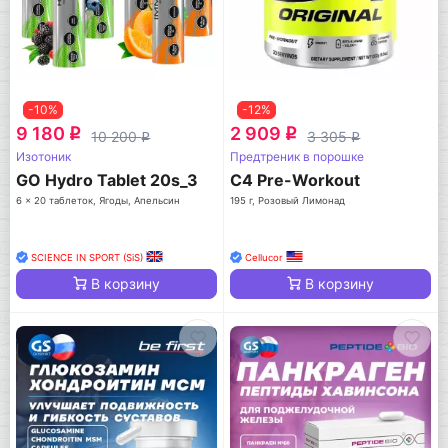
-10%
-12%
9 180
2 909
q
q
10 200
3 305
q
q
Изотоник
Предтреник в порошке
GO Hydro Tablet 20s_3
C4 Pre-Workout
6 x 20 таблеток, Ягоды, Апельсин
195 г, Розовый Лимонад
SCIENCE IN SPORT (SiS)
Cellucor
В корзину
В корзину