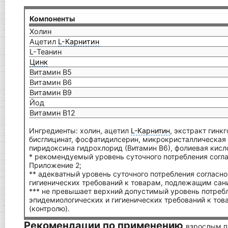
Компоненты
Холин
Ацетил
L-Карнитин
L-Теанин
Цинк
Витамин В5
Витамин В6
Витамин В9
Йод
Витамин В12
Ингредиенты: холин, ацетил
L-Карнитин
, экстракт гинк
бисглицинат, фосфатидилсерин, микрокристаллическая ц
пиридоксина гидрохлорид (Витамин В6), фолиевая кисло
* рекомендуемый уровень суточного потребления согла
Приложение 2;
** адекватный уровень суточного потребления согласн
гигиенических требований к товарам, подлежащим сан
*** не превышает верхний допустимый уровень потребл
эпидемиологических и гигиенических требований к то
(контролю).
Рекомендации по применению
взрослым пр