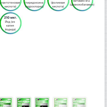
Витамин В12 
(пантотеновая 
(пиридоксина 
(фолиевая 
(цианокобаламин)
кислота)
гидрохлорид)
кислота)
210 мкг.
Йод (из 
калия 
йодида)