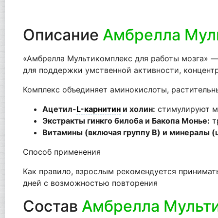
Описание
Амбрелла Муль
«Амбрелла Мультикомплекс для работы мозга» — э
для поддержки умственной активности, концент
Комплекс объединяет аминокислоты, растительн
Ацетил-
L-карнитин
и холин:
стимулируют мо
Экстракты гинкго билоба и Бакопа Монье:
т
Витамины (включая группу B) и минералы (ц
Способ применения
Как правило, взрослым рекомендуется принимать 
дней с возможностью повторения
Состав
Амбрелла Мульти