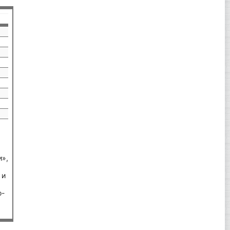
и»,
 и
о-