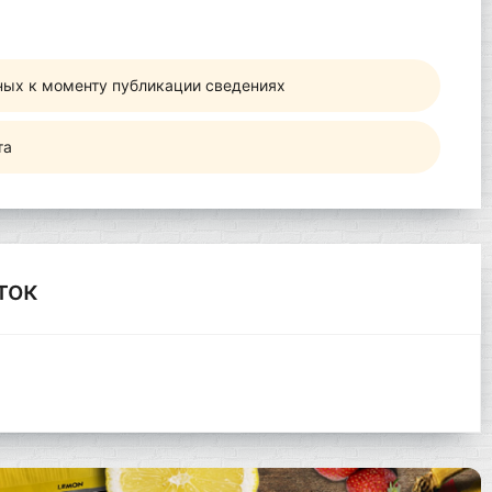
ных к моменту публикации сведениях
та
ток