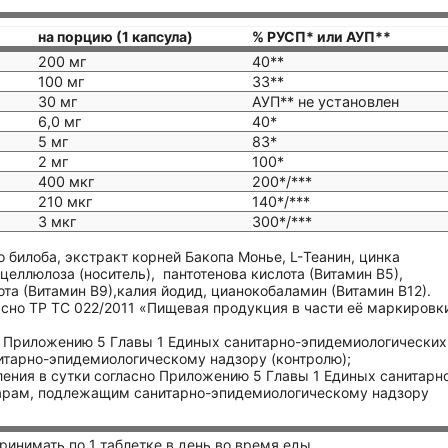
на порцию (1 капсула)
% РУСП* или АУП**
200 мг
40**
100 мг
33**
30 мг
АУП** не установлен
6,0 мг
40*
5 мг
83*
2 мг
100*
400 мкг
200*/***
210 мкг
140*/***
3 мкг
300*/***
го билоба, экстракт корней Бакопа Монье, L-Теанин, цинка
еллюлоза (носитель), пантотенова кислота (Витамин В5),
та (Витамин В9),калия йодид, цианокобаламин (Витамин В12).
сно ТР ТС 022/2011 «Пищевая продукция в части её маркировк
о Приложению 5 Главы 1 Единых санитарно-эпидемиологических
итарно-эпидемиологическому надзору (контролю);
ения в сутки согласно Приложению 5 Главы 1 Единых санитарн
варам, подлежащим санитарно-эпидемиологическому надзору
инимать по 1 таблетке в день во время еды.