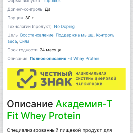
Форма выпуска
Порошок
Допинг-контроль
Да
Порция
30 г
Технологии (продукт)
No Doping
Цель
Восстановление
,
Поддержка мышц
,
Контроль
веса
,
Сила
Срок годности
24 месяца
Описание
Полное описание
Fit Whey Protein
Описание
Академия-Т
Fit Whey Protein
Специализированный пищевой продукт для