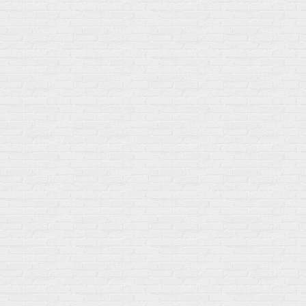
+7 (495) 108-73-79
+7 (977) 400-45-00
Самовывоз пн-пт 10-19 сб 11-15
г. Москва
ул. Профсоюзная 66c1
Нам 17 лет
Среди наших клиентов Профессионалы, Начинающие, Доктора и
др
Акции
Товары по выгодной цене
sales
@
gosport
.
shop
Популярное
Для иммунитета
Протеин
Аминокислоты
BCAA
Антиоксиданты, Q10
Аминокислоты
Для пищеварения
Глютамин
Для иммунитета