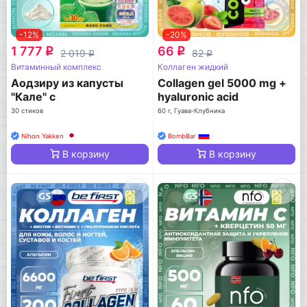
-12%
-20%
1 777
66
q
q
2 019
82
q
q
Витаминный комплекс
Коллаген жидкий
Аодзиру из капусты
Collagen gel 5000 mg +
"Кале" с
hyaluronic acid
молочнокислыми
30 стиков
60 г, Гуава-Клубника
бактериями
Nihon Yakken
BombBar
В корзину
В корзину