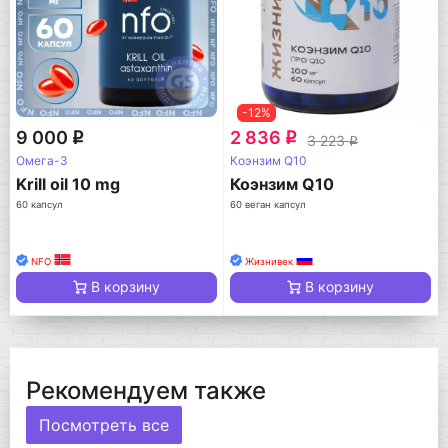
-12%
9 000
2 836
q
q
3 223
q
Омега-3
Коэнзим Q10
Krill oil 10 mg
Коэнзим Q10
60 капсул
60 веган капсул
NFO
Жизнивек
В корзину
В корзину
Рекомендуем также
Посмотреть все