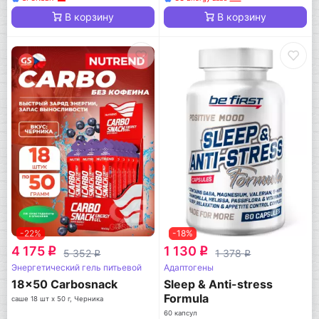
В корзину
В корзину
-22%
-18%
4 175
1 130
q
q
5 352
1 378
q
q
Энергетический гель питьевой
Адаптогены
18x50 Carbosnack
Sleep & Anti-stress
Formula
саше 18 шт x 50 г, Черника
60 капсул