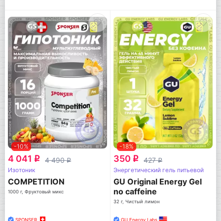
-10%
-18%
4 041
350
q
q
4 490
427
q
q
Изотоник
Энергетический гель питьевой
COMPETITION
GU Original Energy Gel
no caffeine
1000 г, Фруктовый микс
32 г, Чистый лимон
SPONSER
GU Energy Labs