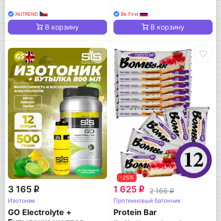
NUTREND
Be First
В корзину
В корзину
-25%
3 165
1 625
q
q
2 166
q
Изотоник
Протеиновый батончик
GO Electrolyte +
Protein Bar