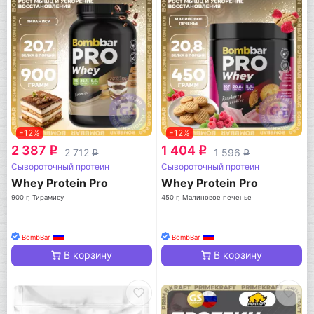
-12%
-12%
2 387
1 404
q
q
2 712
1 596
q
q
Сывороточный протеин
Сывороточный протеин
Whey Protein Pro
Whey Protein Pro
900 г, Тирамису
450 г, Малиновое печенье
BombBar
BombBar
В корзину
В корзину