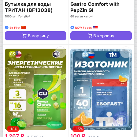
Бутылка для воды
Gastro Comfort with
ТРИТАН (BF13038)
PepZin GI
1000 мл, Голубой
60 веган капсул
Be First
NOW Foods
В корзину
В корзину
-18%
-15%
1 267
100
q
q