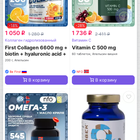
-18%
-28%
1 050
1 736
q
q
1 280
2 411
q
q
Коллаген гидролизованный
Витамин C
First Collagen 6600 mg +
Vitamin C 500 mg
biotin + hyaluronic acid +
60 таблеток, Апельсин-вишня
vitamin C
200 г, Апельсин
Be First
NFO
В корзину
В корзину