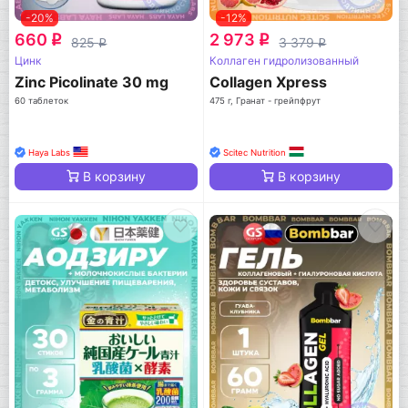
-20%
-12%
660
2 973
q
q
825
3 379
q
q
Цинк
Коллаген гидролизованный
Zinc Picolinate 30 mg
Collagen Xpress
60 таблеток
475 г, Гранат - грейпфрут
Haya Labs
Scitec Nutrition
В корзину
В корзину