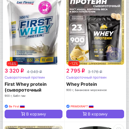
-18%
-12%
3 320
2 795
q
q
4 049
3 176
q
q
Сывороточный протеин
Сывороточный протеин
First Whey protein
Whey Protein
(сывороточный
900 г, Банановое мороженое
протеин)
900 г, Бабл гам
Be First
PRIMEKRAFT
В корзину
В корзину