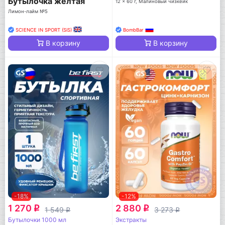
Бутылочка желтая
12 x 60 г, Малиновый чизкейк
Лимон-лайм №5
SCIENCE IN SPORT (SiS)
BombBar
В корзину
В корзину
-18%
-12%
1 270
2 880
q
q
1 549
3 273
q
q
Бутылочки 1000 мл
Экстракты