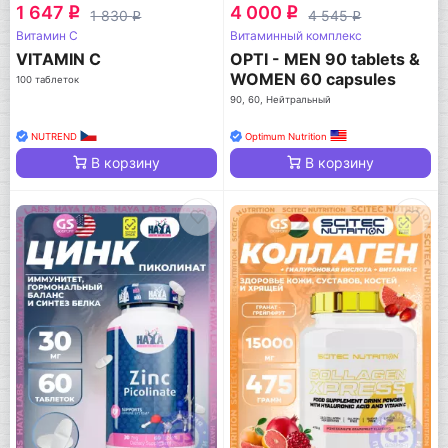
1 647
4 000
q
q
1 830
4 545
q
q
Витамин C
Витаминный комплекс
VITAMIN C
OPTI - MEN 90 tablets &
WOMEN 60 capsules
100 таблеток
90, 60, Нейтральный
NUTREND
Optimum Nutrition
В корзину
В корзину