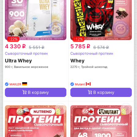
-22%
-12%
4 330
5 785
q
q
5 551
6 574
q
q
Сывороточный протеин
Сывороточный протеин
Ultra Whey
Whey
900 г, Ванильное мороженое
2270 г, Тройной шоколад
MAXLER
Mutant
В корзину
В корзину