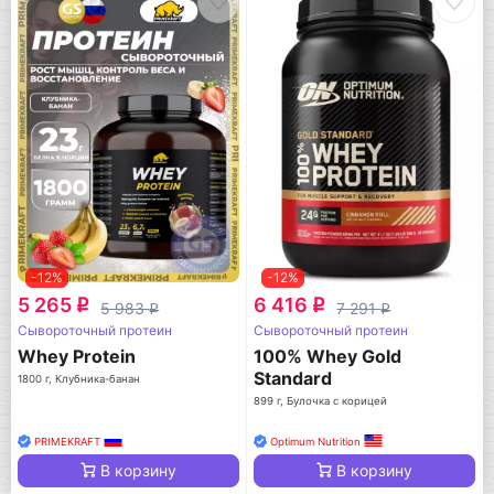
-12%
-12%
5 265
6 416
q
q
5 983
7 291
q
q
Сывороточный протеин
Сывороточный протеин
Whey Protein
100% Whey Gold
Standard
1800 г, Клубника-банан
899 г, Булочка с корицей
PRIMEKRAFT
Optimum Nutrition
В корзину
В корзину