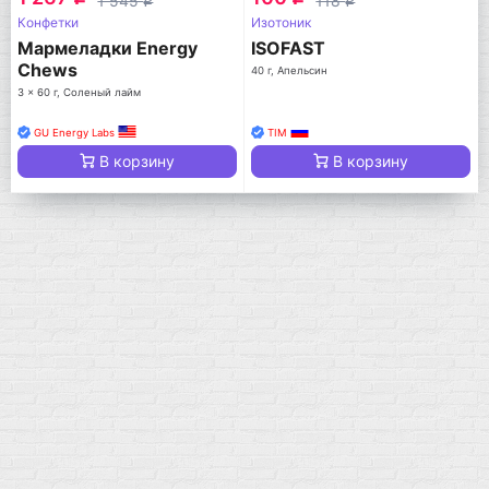
1 545
118
q
q
Конфетки
Изотоник
Мармеладки Energy
ISOFAST
Chews
40 г, Апельсин
3 x 60 г, Соленый лайм
GU Energy Labs
TIM
В корзину
В корзину
Мой город!
Москва