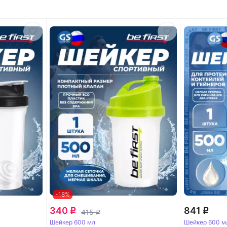
-18%
340
841
q
q
415
q
Шейкер 600 мл
Шейкер 600 м