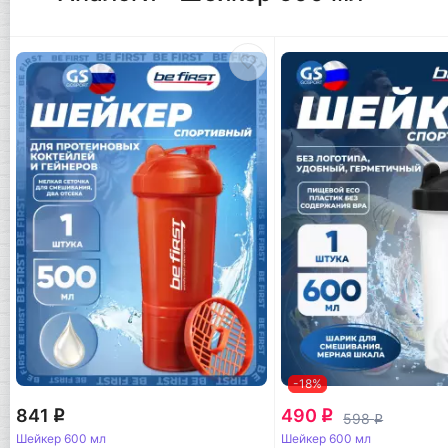
-18%
841
490
q
q
598
q
Шейкер 600 мл
Шейкер 600 мл