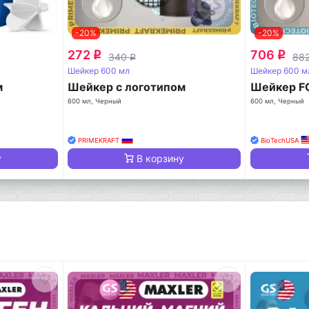
-20%
-20%
272
706
q
q
340
88
q
Шейкер 600 мл
Шейкер 600 м
м
Шейкер с логотипом
Шейкер FC
600 мл, Черный
600 мл, Черный
PRIMEKRAFT
BioTechUSA
у
В корзину