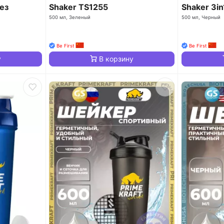
ез
Shaker TS1255
Shaker 3i
500 мл, Зеленый
500 мл, Черный
Be First
Be First
у
В корзину