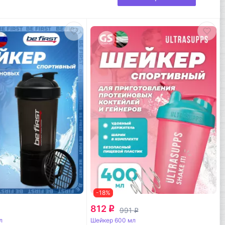
-18%
812
q
991
q
л
Шейкер 600 мл