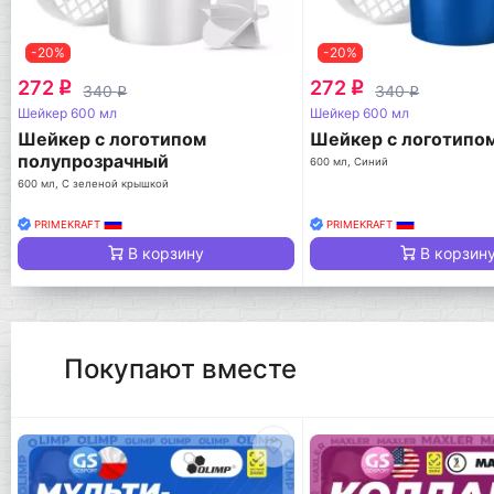
-20%
-20%
272
272
q
q
340
340
q
q
Шейкер 600 мл
Шейкер 600 мл
Шейкер с логотипом
Шейкер с логотипо
полупрозрачный
600 мл, Синий
600 мл, С зеленой крышкой
PRIMEKRAFT
PRIMEKRAFT
В корзину
В корзин
Покупают вместе