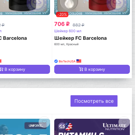
-20%
706
q
2
882
q
q
л
Шейкер 600 мл
 Barcelona
Шейкер FC Barcelona
600 мл, Красный
BioTechUSA
В корзину
В корзину
Посмотреть все