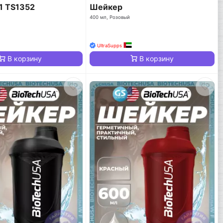
n1 TS1352
Шейкер
400 мл, Розовый
UltraSupps
В корзину
В корзину