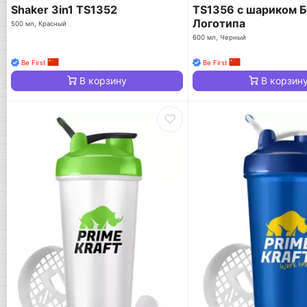
Shaker 3in1 TS1352
TS1356 с шариком Б
Логотипа
500 мл, Красный
600 мл, Черный
Be First
Be First
В корзину
В корзин