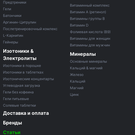
Предтреники
Витаминный комплекс
Гели
Витамин A (ретинол)
Батончики
Витамины группы B
Аргинин-Цитрулин
Витамин D
Послетренировочный комлекс
Фолиевая кислота (B9)
L-Карнитин
Витамины для женщин
Гейнеры
Витамины для мужчин
Изотоники &
Минералы
Электролиты
Основные минералы
Изотоники в порошке
Кальций & магний
Изотоники в таблетках
Железо
Изотонические концентарты
Кальций
Углеводная загрузка
Магний
Гели без кофеина
Цинк
Гели питьевые
Солевые таблетки
Доставка и оплата
Бренды
Статьи